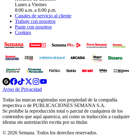
Lunes a Viernes
8:00 a.m. a 6:00 p.m.
Canales de servicio al cliente
Trabaje con nosotros
Paute con nosotros
Cookies
Opens
Opens
Opens
Opens
Opens
in
in
in
in
in
Aviso de Privacidad
Opens
new
new
new
new
new
in
window
window
window
window
window
Todas las marcas registradas son propiedad de la compañía
new
respectiva o de PUBLICACIONES SEMANA S.A.
window
Se prohíbe la reproducción total o parcial de cualquiera de los
contenidos que aquí aparezca, así como su traducción a cualquier
idioma sin autorización escrita por su titular.
© 2026 Semana. Todos los derechos reservados.