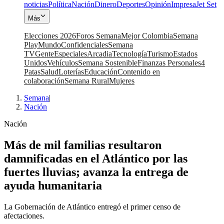
noticias
Política
Nación
Dinero
Deportes
Opinión
Impresa
Jet Set
Más
Elecciones 2026
Foros Semana
Mejor Colombia
Semana
Play
Mundo
Confidenciales
Semana
TV
Gente
Especiales
Arcadia
Tecnología
Turismo
Estados
Unidos
Vehículos
Semana Sostenible
Finanzas Personales
4
Patas
Salud
Loterías
Educación
Contenido en
colaboración
Semana Rural
Mujeres
Semana
|
Nación
Nación
Más de mil familias resultaron
damnificadas en el Atlántico por las
fuertes lluvias; avanza la entrega de
ayuda humanitaria
La Gobernación de Atlántico entregó el primer censo de
afectaciones.