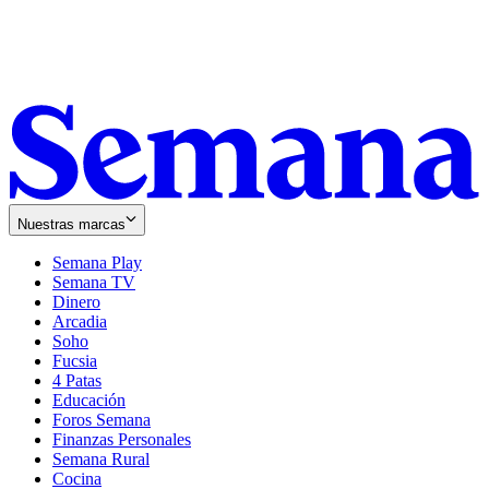
Nuestras marcas
Semana Play
Semana TV
Dinero
Arcadia
Soho
Opens
Fucsia
in
Opens
4 Patas
new
in
Educación
window
new
Foros Semana
window
Finanzas Personales
Semana Rural
Cocina