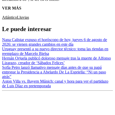
VER MÁS
Atlántico
Lluvias
Le puede interesar
Nana Calistar expuso el horóscopo de hoy, jueves 6 de agosto de
2026: se vienen grandes cambios en este día
Uruguay presentó a su nuevo director técnico: toma las riendas en
reemplazo de Marcelo Bielsa
Hernán Orjuela publicó doloroso mensaje tras la muerte de Alfonso
Lizarazo, creador de ‘Sábados Felices’
Sofía Petro lanzó llamativo mensaje días antes de que su papá
entregue la Presidencia a Abelardo De La Espriella: “Ni un paso
atrás”
Aston Villa vs. Bayern Múnich: canal y hora para ver el partidazo
de Luis Díaz en pretemporada