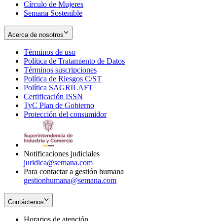
Círculo de Mujeres
Semana Sostenible
Acerca de nosotros
Términos de uso
Opens
Política de Tratamiento de Datos
in
Opens
Términos suscripciones
new
Opens
in
Política de Riesgos C/ST
window
in
Opens
new
Política SAGRILAFT
Opens
new
in
window
Certificación ISSN
Opens
in
window
new
TyC Plan de Gobierno
in
new
Opens
window
Protección del consumidor
new
window
in
Opens
window
new
in
window
new
window
Notificaciones judiciales
juridica@semana.com
Para contactar a gestión humana
gestionhumana@semana.com
Contáctenos
Horarios de atención