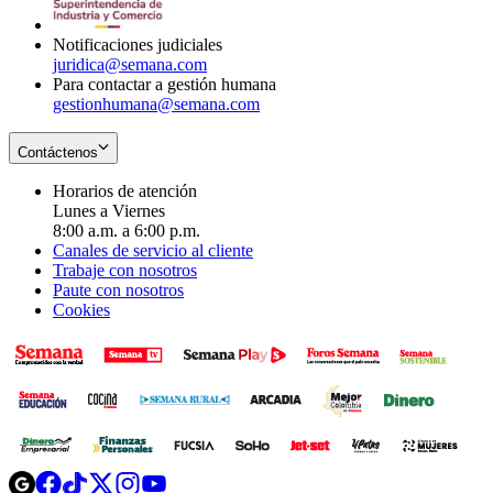
window
Notificaciones judiciales
juridica@semana.com
Para contactar a gestión humana
gestionhumana@semana.com
Contáctenos
Horarios de atención
Lunes a Viernes
8:00 a.m. a 6:00 p.m.
Canales de servicio al cliente
Trabaje con nosotros
Paute con nosotros
Cookies
Opens
Opens
Opens
Opens
Opens