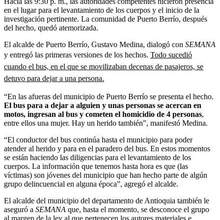
Hacia las 9:30 p. m., las autoridades competentes hicieron presencia
en el lugar para el levantamiento de los cuerpos y el inicio de la
investigación pertinente. La comunidad de Puerto Berrío, después
del hecho, quedó atemorizada.
El alcalde de Puerto Berrío, Gustavo Medina, dialogó con
SEMANA
y entregó las primeras versiones de los hechos.
Todo sucedió
cuando el bus, en el que se movilizaban decenas de pasajeros, se
detuvo para dejar a una persona.
“En las afueras del municipio de Puerto Berrío se presenta el hecho.
El bus para a dejar a alguien y unas personas se acercan en
motos, ingresan al bus y cometen el homicidio de 4 personas
,
entre ellos una mujer. Hay un herido también”, manifestó Medina.
“El conductor del bus continúa hasta el municipio para poder
atender al herido y para en el paradero del bus. En estos momentos
se están haciendo las diligencias para el levantamiento de los
cuerpos. La información que tenemos hasta hora es que (las
víctimas) son jóvenes del municipio que han hecho parte de algún
grupo delincuencial en alguna época”, agregó el alcalde.
El alcalde del municipio del departamento de Antioquia también le
aseguró a
SEMANA
que, hasta el momento, se desconoce el grupo
al margen de la ley al que pertenecen los autores materiales e