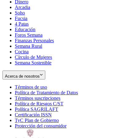
Dinero
Arcadia
Soho
Opens
Fucsia
in
Opens
4 Patas
new
in
Educación
window
new
Foros Semana
window
Finanzas Personales
Semana Rural
Cocina
Círculo de Mujeres
Semana Sostenible
Acerca de nosotros
Términos de uso
Opens
Política de Tratamiento de Datos
in
Opens
Términos suscripciones
new
Opens
in
Política de Riesgos C/ST
window
in
Opens
new
Política SAGRILAFT
Opens
new
in
window
Certificación ISSN
Opens
in
window
new
TyC Plan de Gobierno
in
new
Opens
window
Protección del consumidor
new
window
in
Opens
window
new
in
window
new