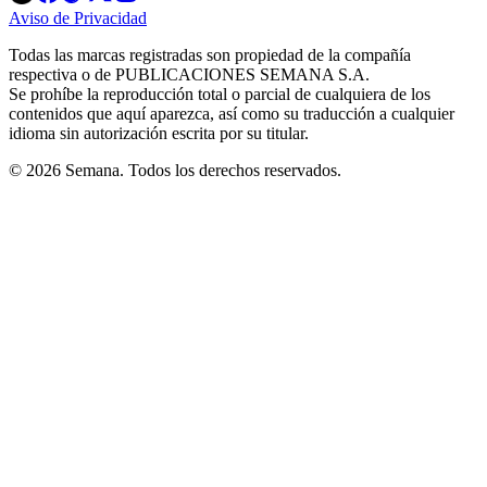
in
in
in
in
in
Aviso de Privacidad
Opens
new
new
new
new
new
in
window
window
window
window
window
Todas las marcas registradas son propiedad de la compañía
new
respectiva o de PUBLICACIONES SEMANA S.A.
window
Se prohíbe la reproducción total o parcial de cualquiera de los
contenidos que aquí aparezca, así como su traducción a cualquier
idioma sin autorización escrita por su titular.
© 2026 Semana. Todos los derechos reservados.