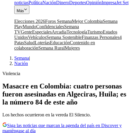
noticias
Política
Nación
Dinero
Deportes
Opinión
Impresa
Jet Set
Más
Elecciones 2026
Foros Semana
Mejor Colombia
Semana
Play
Mundo
Confidenciales
Semana
TV
Gente
Especiales
Arcadia
Tecnología
Turismo
Estados
Unidos
Vehículos
Semana Sostenible
Finanzas Personales
4
Patas
Salud
Loterías
Educación
Contenido en
colaboración
Semana Rural
Mujeres
Semana
|
Nación
Violencia
Masacre en Colombia: cuatro personas
fueron asesinadas en Algeciras, Huila; es
la número 84 de este año
Los hechos ocurrieron en la vereda El Silencio.
Siga las noticias que marcan la agenda del país en Discover y
manténgase al día