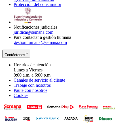
Protección del consumidor
new
window
in
Opens
window
new
in
window
new
window
Notificaciones judiciales
juridica@semana.com
Para contactar a gestión humana
gestionhumana@semana.com
Contáctenos
Horarios de atención
Lunes a Viernes
8:00 a.m. a 6:00 p.m.
Canales de servicio al cliente
Trabaje con nosotros
Paute con nosotros
Cookies