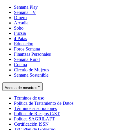
Semana Play
Semana TV
Dinero
Arcadia
Soho
Opens
Fucsia
in
Opens
4 Patas
new
in
Educación
window
new
Foros Semana
window
Finanzas Personales
Semana Rural
Cocina
Círculo de Mujeres
Semana Sostenible
Acerca de nosotros
Términos de uso
Opens
Política de Tratamiento de Datos
in
Opens
Términos suscripciones
new
Opens
in
Política de Riesgos C/ST
window
in
Opens
new
Política SAGRILAFT
Opens
new
in
window
Certificación ISSN
Opens
in
window
new
TyC Plan de Gobierno
in
new
Opens
window