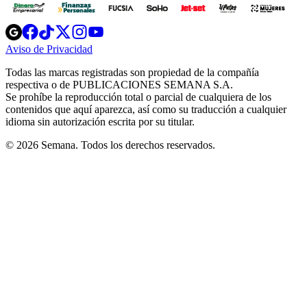
Opens
Opens
Opens
Opens
Opens
in
in
in
in
in
Aviso de Privacidad
Opens
new
new
new
new
new
in
window
window
window
window
window
Todas las marcas registradas son propiedad de la compañía
new
respectiva o de PUBLICACIONES SEMANA S.A.
window
Se prohíbe la reproducción total o parcial de cualquiera de los
contenidos que aquí aparezca, así como su traducción a cualquier
idioma sin autorización escrita por su titular.
© 2026 Semana. Todos los derechos reservados.