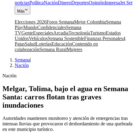
noticias
Política
Nación
Dinero
Deportes
Opinión
Impresa
Jet Set
Más
Elecciones 2026
Foros Semana
Mejor Colombia
Semana
Play
Mundo
Confidenciales
Semana
TV
Gente
Especiales
Arcadia
Tecnología
Turismo
Estados
Unidos
Vehículos
Semana Sostenible
Finanzas Personales
4
Patas
Salud
Loterías
Educación
Contenido en
colaboración
Semana Rural
Mujeres
Semana
|
Nación
Nación
Melgar, Tolima, bajo el agua en Semana
Santa: carros flotan tras graves
inundaciones
Autoridades mantienen monitoreo y atención de emergencias tras
intensas lluvias que provocaron el desbordamiento de una quebrada
en este municipio turístico.