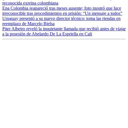
reconocida exreina colombiana
Epa Colombia reapareció tras meses ausente; foto mostró que luce
irreconocible tras procedimientos en prisión: “Un mensaje a todos”
Uruguay presentó a su nuevo director técnico: toma las riendas en
reemplazo de Marcelo Bielsa
Piter Albeiro reveló la inquietante llamada que recibió antes de viajar
a la posesión de Abelardo De La Espriella en Cali