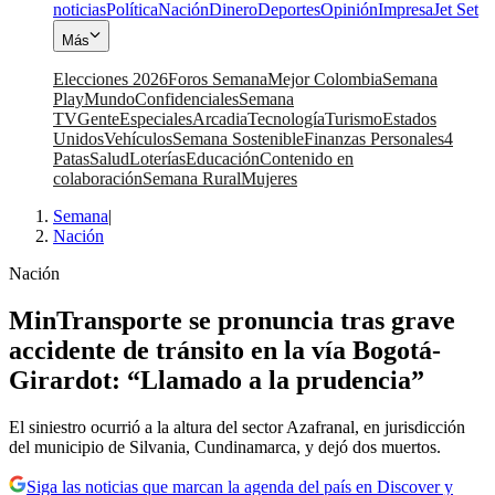
noticias
Política
Nación
Dinero
Deportes
Opinión
Impresa
Jet Set
Más
Elecciones 2026
Foros Semana
Mejor Colombia
Semana
Play
Mundo
Confidenciales
Semana
TV
Gente
Especiales
Arcadia
Tecnología
Turismo
Estados
Unidos
Vehículos
Semana Sostenible
Finanzas Personales
4
Patas
Salud
Loterías
Educación
Contenido en
colaboración
Semana Rural
Mujeres
Semana
|
Nación
Nación
MinTransporte se pronuncia tras grave
accidente de tránsito en la vía Bogotá-
Girardot: “Llamado a la prudencia”
El siniestro ocurrió a la altura del sector Azafranal, en jurisdicción
del municipio de Silvania, Cundinamarca, y dejó dos muertos.
Siga las noticias que marcan la agenda del país en Discover y