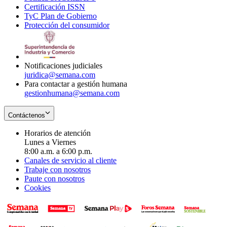
Certificación ISSN
Opens
in
window
new
TyC Plan de Gobierno
in
new
Opens
window
Protección del consumidor
new
window
in
Opens
window
new
in
window
new
window
Notificaciones judiciales
juridica@semana.com
Para contactar a gestión humana
gestionhumana@semana.com
Contáctenos
Horarios de atención
Lunes a Viernes
8:00 a.m. a 6:00 p.m.
Canales de servicio al cliente
Trabaje con nosotros
Paute con nosotros
Cookies