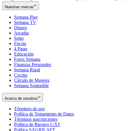
Nuestras marcas
Semana Play
Semana TV
Dinero
Arcadia
Soho
Opens
Fucsia
in
Opens
4 Patas
new
in
Educación
window
new
Foros Semana
window
Finanzas Personales
Semana Rural
Cocina
Círculo de Mujeres
Semana Sostenible
Acerca de nosotros
Términos de uso
Opens
Política de Tratamiento de Datos
in
Opens
Términos suscripciones
new
Opens
in
Política de Riesgos C/ST
window
in
Opens
new
Política SAGRILAFT
Opens
new
in
window