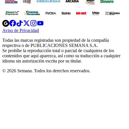
Opens
Opens
Opens
Opens
Opens
in
in
in
in
in
Aviso de Privacidad
Opens
new
new
new
new
new
in
window
window
window
window
window
Todas las marcas registradas son propiedad de la compañía
new
respectiva o de PUBLICACIONES SEMANA S.A.
window
Se prohíbe la reproducción total o parcial de cualquiera de los
contenidos que aquí aparezca, así como su traducción a cualquier
idioma sin autorización escrita por su titular.
© 2026 Semana. Todos los derechos reservados.