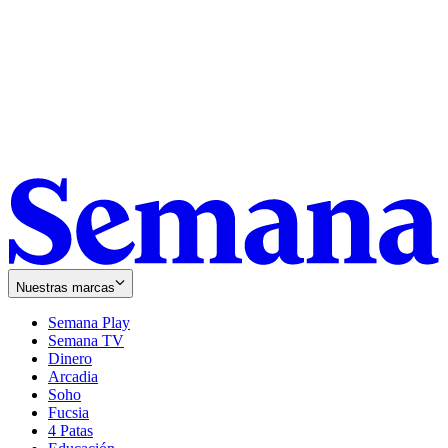
Nuestras marcas
Semana Play
Semana TV
Dinero
Arcadia
Soho
Opens
Fucsia
in
Opens
4 Patas
new
in