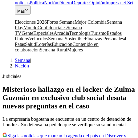
noticias
Política
Nación
Dinero
Deportes
Opinión
Impresa
Jet Set
Más
Elecciones 2026
Foros Semana
Mejor Colombia
Semana
Play
Mundo
Confidenciales
Semana
TV
Gente
Especiales
Arcadia
Tecnología
Turismo
Estados
Unidos
Vehículos
Semana Sostenible
Finanzas Personales
4
Patas
Salud
Loterías
Educación
Contenido en
colaboración
Semana Rural
Mujeres
Semana
|
Nación
Judiciales
Misterioso hallazgo en el locker de Zulma
Guzmán en exclusivo club social desata
nuevas preguntas en el caso
La empresaria bogotana se encuentra en un centro de detención de
Londres. Su defensa ha pedido que se verifique su salud mental.
Siga las noticias que marcan la agenda del país en Discover y