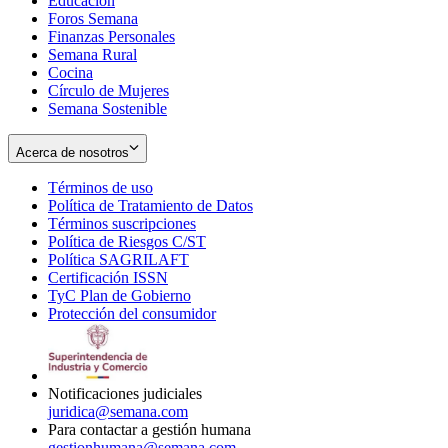
Educación
window
new
Foros Semana
window
Finanzas Personales
Semana Rural
Cocina
Círculo de Mujeres
Semana Sostenible
Acerca de nosotros
Términos de uso
Opens
Política de Tratamiento de Datos
in
Opens
Términos suscripciones
new
Opens
in
Política de Riesgos C/ST
window
in
Opens
new
Política SAGRILAFT
Opens
new
in
window
Certificación ISSN
Opens
in
window
new
TyC Plan de Gobierno
in
new
Opens
window
Protección del consumidor
new
window
in
Opens
window
new
in
window
new
window
Notificaciones judiciales
juridica@semana.com
Para contactar a gestión humana
gestionhumana@semana.com