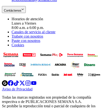
Contáctenos
Horarios de atención
Lunes a Viernes
8:00 a.m. a 6:00 p.m.
Canales de servicio al cliente
Trabaje con nosotros
Paute con nosotros
Cookies
Opens
Opens
Opens
Opens
Opens
in
in
in
in
in
Aviso de Privacidad
Opens
new
new
new
new
new
in
window
window
window
window
window
Todas las marcas registradas son propiedad de la compañía
new
respectiva o de PUBLICACIONES SEMANA S.A.
window
Se prohíbe la reproducción total o parcial de cualquiera de los