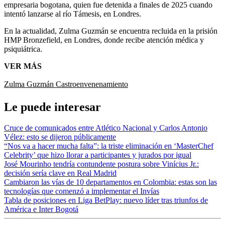
empresaria bogotana, quien fue detenida a finales de 2025 cuando
intentó lanzarse al río Támesis, en Londres.
En la actualidad, Zulma Guzmán se encuentra recluida en la prisión
HMP Bronzefield, en Londres, donde recibe atención médica y
psiquiátrica.
VER MÁS
Zulma Guzmán Castro
envenenamiento
Le puede interesar
Cruce de comunicados entre Atlético Nacional y Carlos Antonio
Vélez: esto se dijeron públicamente
“Nos va a hacer mucha falta”: la triste eliminación en ‘MasterChef
Celebrity’ que hizo llorar a participantes y jurados por igual
José Mourinho tendría contundente postura sobre Vinícius Jr.:
decisión sería clave en Real Madrid
Cambiaron las vías de 10 departamentos en Colombia: estas son las
tecnologías que comenzó a implementar el Invías
Tabla de posiciones en Liga BetPlay: nuevo líder tras triunfos de
América e Inter Bogotá