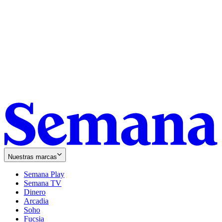
Nuestras marcas
Semana Play
Semana TV
Dinero
Arcadia
Soho
Opens
Fucsia
in
Opens