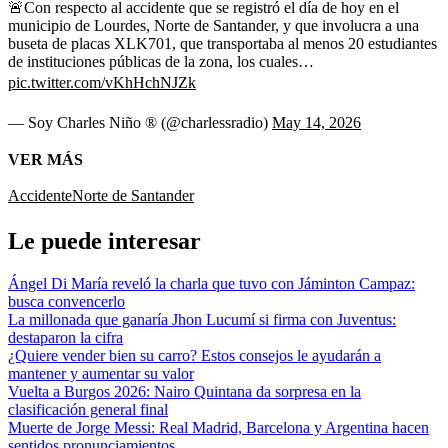
🚨Con respecto al accidente que se registró el día de hoy en el
municipio de Lourdes, Norte de Santander, y que involucra a una
buseta de placas XLK701, que transportaba al menos 20 estudiantes
de instituciones públicas de la zona, los cuales…
pic.twitter.com/vKhHchNJZk
— Soy Charles Niño ® (@charlessradio)
May 14, 2026
VER MÁS
Accidente
Norte de Santander
Le puede interesar
Ángel Di María reveló la charla que tuvo con Jáminton Campaz:
busca convencerlo
La millonada que ganaría Jhon Lucumí si firma con Juventus:
destaparon la cifra
¿Quiere vender bien su carro? Estos consejos le ayudarán a
mantener y aumentar su valor
Vuelta a Burgos 2026: Nairo Quintana da sorpresa en la
clasificación general final
Muerte de Jorge Messi: Real Madrid, Barcelona y Argentina hacen
sentidos pronunciamientos