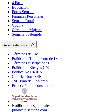
4 Patas
new
in
Educación
window
new
Foros Semana
window
Finanzas Personales
Semana Rural
Cocina
Círculo de Mujeres
Semana Sostenible
Acerca de nosotros
Términos de uso
Opens
Política de Tratamiento de Datos
in
Opens
Términos suscripciones
new
Opens
in
Política de Riesgos C/ST
window
in
Opens
new
Política SAGRILAFT
Opens
new
in
window
Certificación ISSN
Opens
in
window
new
TyC Plan de Gobierno
in
new
Opens
window
Protección del consumidor
new
window
in
Opens
window
new
in
window
new
window
Notificaciones judiciales
juridica@semana.com