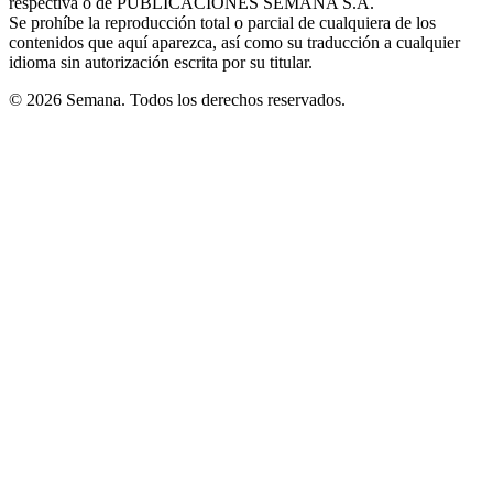
respectiva o de PUBLICACIONES SEMANA S.A.
window
Se prohíbe la reproducción total o parcial de cualquiera de los
contenidos que aquí aparezca, así como su traducción a cualquier
idioma sin autorización escrita por su titular.
© 2026 Semana. Todos los derechos reservados.