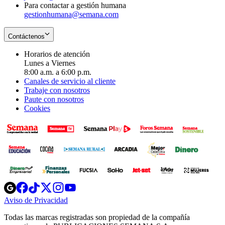
Para contactar a gestión humana
gestionhumana@semana.com
Contáctenos
Horarios de atención
Lunes a Viernes
8:00 a.m. a 6:00 p.m.
Canales de servicio al cliente
Trabaje con nosotros
Paute con nosotros
Cookies
Opens
Opens
Opens
Opens
Opens
in
in
in
in
in
Aviso de Privacidad
Opens
new
new
new
new
new
in
window
window
window
window
window
Todas las marcas registradas son propiedad de la compañía
new