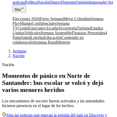
noticias
Política
Nación
Dinero
Deportes
Opinión
Impresa
Jet Set
Más
Elecciones 2026
Foros Semana
Mejor Colombia
Semana
Play
Mundo
Confidenciales
Semana
TV
Gente
Especiales
Arcadia
Tecnología
Turismo
Estados
Unidos
Vehículos
Semana Sostenible
Finanzas Personales
4
Patas
Salud
Loterías
Educación
Contenido en
colaboración
Semana Rural
Mujeres
Semana
|
Nación
Nación
Momentos de pánico en Norte de
Santander: bus escolar se volcó y dejó
varios menores heridos
Los mecanismos de socorro fueron activados y las autoridades
hicieron presencia en el lugar de los hechos.
Siga las noticias que marcan la agenda del país en Discover y