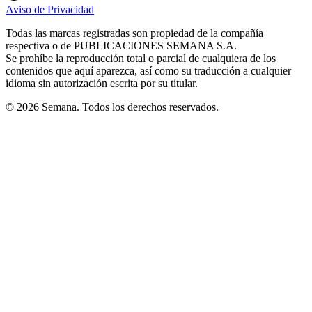
in
in
in
in
in
Aviso de Privacidad
Opens
new
new
new
new
new
in
window
window
window
window
window
Todas las marcas registradas son propiedad de la compañía
new
respectiva o de PUBLICACIONES SEMANA S.A.
window
Se prohíbe la reproducción total o parcial de cualquiera de los
contenidos que aquí aparezca, así como su traducción a cualquier
idioma sin autorización escrita por su titular.
© 2026 Semana. Todos los derechos reservados.