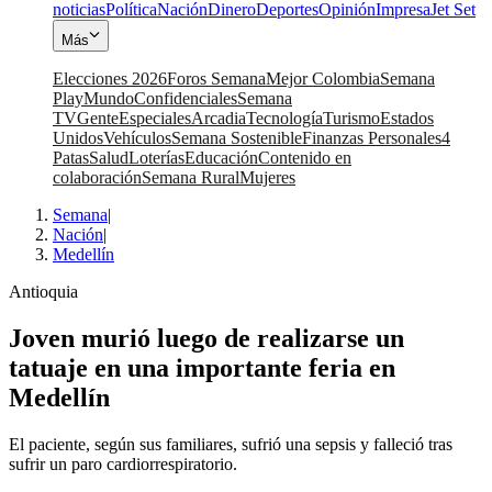
noticias
Política
Nación
Dinero
Deportes
Opinión
Impresa
Jet Set
Más
Elecciones 2026
Foros Semana
Mejor Colombia
Semana
Play
Mundo
Confidenciales
Semana
TV
Gente
Especiales
Arcadia
Tecnología
Turismo
Estados
Unidos
Vehículos
Semana Sostenible
Finanzas Personales
4
Patas
Salud
Loterías
Educación
Contenido en
colaboración
Semana Rural
Mujeres
Semana
|
Nación
|
Medellín
Antioquia
Joven murió luego de realizarse un
tatuaje en una importante feria en
Medellín
El paciente, según sus familiares, sufrió una sepsis y falleció tras
sufrir un paro cardiorrespiratorio.