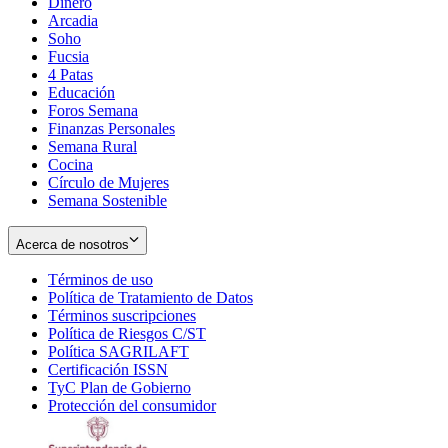
Dinero
Arcadia
Soho
Opens
Fucsia
in
Opens
4 Patas
new
in
Educación
window
new
Foros Semana
window
Finanzas Personales
Semana Rural
Cocina
Círculo de Mujeres
Semana Sostenible
Acerca de nosotros
Términos de uso
Opens
Política de Tratamiento de Datos
in
Opens
Términos suscripciones
new
Opens
in
Política de Riesgos C/ST
window
in
Opens
new
Política SAGRILAFT
Opens
new
in
window
Certificación ISSN
Opens
in
window
new
TyC Plan de Gobierno
in
new
Opens
window
Protección del consumidor
new
window
in
Opens
window
new
in
window
new