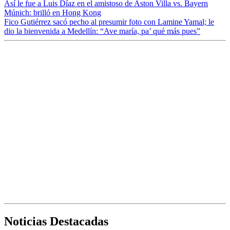
Así le fue a Luis Díaz en el amistoso de Aston Villa vs. Bayern
Múnich: brilló en Hong Kong
Fico Gutiérrez sacó pecho al presumir foto con Lamine Yamal; le
dio la bienvenida a Medellín: “Ave maría, pa’ qué más pues”
Noticias Destacadas