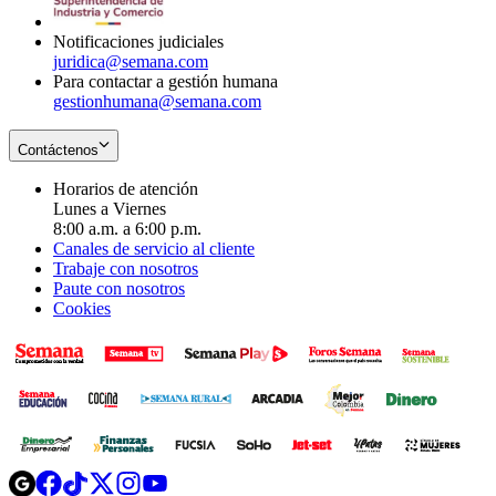
window
Notificaciones judiciales
juridica@semana.com
Para contactar a gestión humana
gestionhumana@semana.com
Contáctenos
Horarios de atención
Lunes a Viernes
8:00 a.m. a 6:00 p.m.
Canales de servicio al cliente
Trabaje con nosotros
Paute con nosotros
Cookies
Opens
Opens
Opens
Opens
Opens