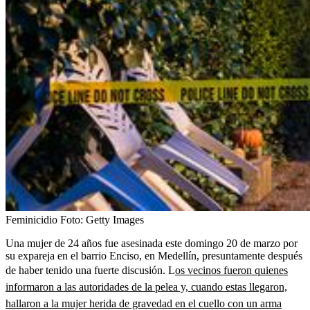
Feminicidio
Foto:
Getty Images
Una mujer de 24 años fue asesinada este domingo 20 de marzo por
su expareja en el barrio Enciso, en Medellín, presuntamente después
de haber tenido una fuerte discusión. L
os vecinos fueron quienes
informaron a las autoridades de la pelea y, cuando estas llegaron,
hallaron a la mujer herida de gravedad en el cuello con un arma