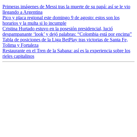
Primeras imágenes de Messi tras la muerte de su papá: así se le vio
llegando a Argentina
Pico y placa regional este domingo 9 de agosto: estos son los
horarios y la multa si lo incumple
Cristina Hurtado estuvo en la posesión presidencial, lució
despampanante ‘look’ y dejó palabras: “Colombia está por encima”
Tabla de posiciones de la Liga BetPlay tras victorias de Santa Fe,
Tolima y Fortaleza
Restaurante en el Tren de la Sabana: así es la experiencia sobre los
rieles capitalinos