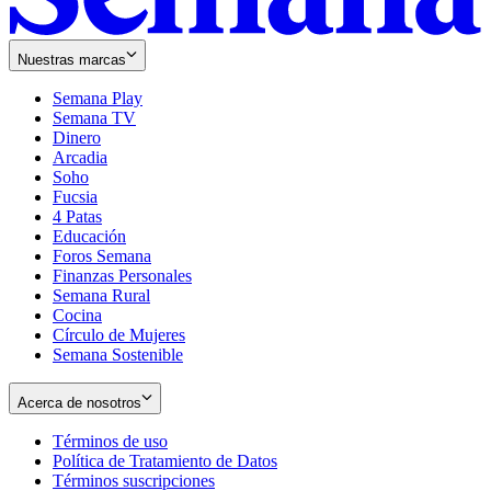
Nuestras marcas
Semana Play
Semana TV
Dinero
Arcadia
Soho
Opens
Fucsia
in
Opens
4 Patas
new
in
Educación
window
new
Foros Semana
window
Finanzas Personales
Semana Rural
Cocina
Círculo de Mujeres
Semana Sostenible
Acerca de nosotros
Términos de uso
Opens
Política de Tratamiento de Datos
in
Opens
Términos suscripciones
new
Opens
in