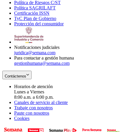
Política de Riesgos C/ST
window
in
Opens
new
Política SAGRILAFT
Opens
new
in
window
Certificación ISSN
Opens
in
window
new
TyC Plan de Gobierno
in
new
Opens
window
Protección del consumidor
new
window
in
Opens
window
new
in
window
new
window
Notificaciones judiciales
juridica@semana.com
Para contactar a gestión humana
gestionhumana@semana.com
Contáctenos
Horarios de atención
Lunes a Viernes
8:00 a.m. a 6:00 p.m.
Canales de servicio al cliente
Trabaje con nosotros
Paute con nosotros
Cookies