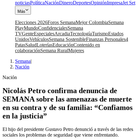
noticias
Política
Nación
Dinero
Deportes
Opinión
Impresa
Jet Set
Más
Elecciones 2026
Foros Semana
Mejor Colombia
Semana
Play
Mundo
Confidenciales
Semana
TV
Gente
Especiales
Arcadia
Tecnología
Turismo
Estados
Unidos
Vehículos
Semana Sostenible
Finanzas Personales
4
Patas
Salud
Loterías
Educación
Contenido en
colaboración
Semana Rural
Mujeres
Semana
|
Nación
Nación
Nicolás Petro confirma denuncia de
SEMANA sobre las amenazas de muerte
en su contra y de su familia: “Confiamos
en la justicia”
El hijo del presidente Gustavo Petro denunció a través de las redes
sociales los problemas de seguridad que viene enfrentando.