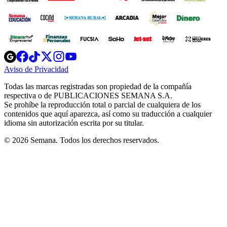
Opens
Opens
Opens
Opens
Opens
in
in
in
in
in
Aviso de Privacidad
Opens
new
new
new
new
new
in
window
window
window
window
window
Todas las marcas registradas son propiedad de la compañía
new
respectiva o de PUBLICACIONES SEMANA S.A.
window
Se prohíbe la reproducción total o parcial de cualquiera de los
contenidos que aquí aparezca, así como su traducción a cualquier
idioma sin autorización escrita por su titular.
© 2026 Semana. Todos los derechos reservados.