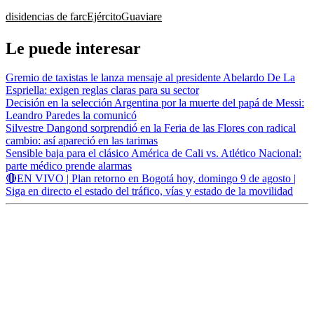
disidencias de farc
Ejército
Guaviare
Le puede interesar
Gremio de taxistas le lanza mensaje al presidente Abelardo De La
Espriella: exigen reglas claras para su sector
Decisión en la selección Argentina por la muerte del papá de Messi:
Leandro Paredes la comunicó
Silvestre Dangond sorprendió en la Feria de las Flores con radical
cambio: así apareció en las tarimas
Sensible baja para el clásico América de Cali vs. Atlético Nacional:
parte médico prende alarmas
🔴EN VIVO | Plan retorno en Bogotá hoy, domingo 9 de agosto |
Siga en directo el estado del tráfico, vías y estado de la movilidad