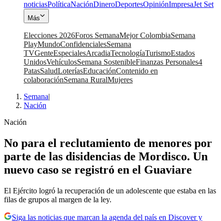
noticias
Política
Nación
Dinero
Deportes
Opinión
Impresa
Jet Set
Más
Elecciones 2026
Foros Semana
Mejor Colombia
Semana
Play
Mundo
Confidenciales
Semana
TV
Gente
Especiales
Arcadia
Tecnología
Turismo
Estados
Unidos
Vehículos
Semana Sostenible
Finanzas Personales
4
Patas
Salud
Loterías
Educación
Contenido en
colaboración
Semana Rural
Mujeres
Semana
|
Nación
Nación
No para el reclutamiento de menores por
parte de las disidencias de Mordisco. Un
nuevo caso se registró en el Guaviare
El Ejército logró la recuperación de un adolescente que estaba en las
filas de grupos al margen de la ley.
Siga las noticias que marcan la agenda del país en Discover y