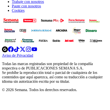
Trabaje con nosotros
Paute con nosotros
Cookies
Opens
Opens
Opens
Opens
Opens
in
in
in
in
in
Aviso de Privacidad
Opens
new
new
new
new
new
in
window
window
window
window
window
Todas las marcas registradas son propiedad de la compañía
new
respectiva o de PUBLICACIONES SEMANA S.A.
window
Se prohíbe la reproducción total o parcial de cualquiera de los
contenidos que aquí aparezca, así como su traducción a cualquier
idioma sin autorización escrita por su titular.
© 2026 Semana. Todos los derechos reservados.