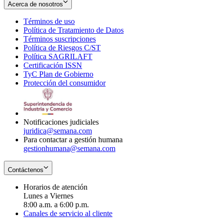
Acerca de nosotros
Términos de uso
Opens
Política de Tratamiento de Datos
in
Opens
Términos suscripciones
new
Opens
in
Política de Riesgos C/ST
window
in
Opens
new
Política SAGRILAFT
Opens
new
in
window
Certificación ISSN
Opens
in
window
new
TyC Plan de Gobierno
in
new
Opens
window
Protección del consumidor
new
window
in
Opens
window
new
in
window
new
window
Notificaciones judiciales
juridica@semana.com
Para contactar a gestión humana
gestionhumana@semana.com
Contáctenos
Horarios de atención
Lunes a Viernes
8:00 a.m. a 6:00 p.m.
Canales de servicio al cliente