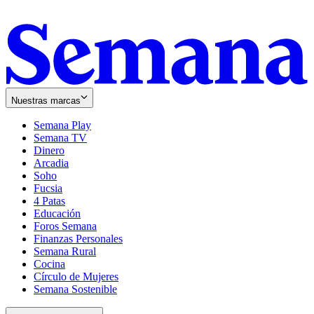
Nuestras marcas
Semana Play
Semana TV
Dinero
Arcadia
Soho
Opens
Fucsia
in
Opens
4 Patas
new
in
Educación
window
new
Foros Semana
window
Finanzas Personales
Semana Rural
Cocina
Círculo de Mujeres
Semana Sostenible