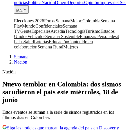
noticias
Política
Nación
Dinero
Deportes
Opinión
Impresa
Jet Set
Más
Elecciones 2026
Foros Semana
Mejor Colombia
Semana
Play
Mundo
Confidenciales
Semana
TV
Gente
Especiales
Arcadia
Tecnología
Turismo
Estados
Unidos
Vehículos
Semana Sostenible
Finanzas Personales
4
Patas
Salud
Loterías
Educación
Contenido en
colaboración
Semana Rural
Mujeres
Semana
|
Nación
Nación
Nuevo temblor en Colombia: dos sismos
sacudieron el país este miércoles, 18 de
junio
Estos eventos se suman a la serie de sismos registrados en los
últimos días en Colombia.
Siga las noticias que marcan la agenda del país en Discover y