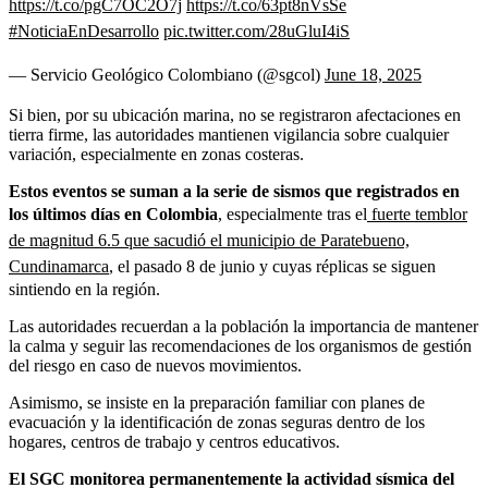
https://t.co/pgC7OC2O7j
https://t.co/63pt8nVsSe
#NoticiaEnDesarrollo
pic.twitter.com/28uGluI4iS
— Servicio Geológico Colombiano (@sgcol)
June 18, 2025
Si bien, por su ubicación marina, no se registraron afectaciones en
tierra firme, las autoridades mantienen vigilancia sobre cualquier
variación, especialmente en zonas costeras.
Estos eventos se suman a la serie de sismos que registrados en
los últimos días en Colombia
, especialmente tras el
fuerte temblor
de magnitud 6.5 que sacudió el municipio de Paratebueno,
Cundinamarca
, el pasado 8 de junio y cuyas réplicas se siguen
sintiendo en la región.
Las autoridades recuerdan a la población la importancia de mantener
la calma y seguir las recomendaciones de los organismos de gestión
del riesgo en caso de nuevos movimientos.
Asimismo, se insiste en la preparación familiar con planes de
evacuación y la identificación de zonas seguras dentro de los
hogares, centros de trabajo y centros educativos.
El SGC monitorea permanentemente la actividad sísmica del