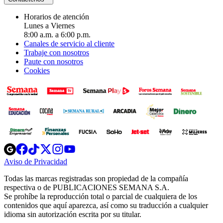
Horarios de atención
Lunes a Viernes
8:00 a.m. a 6:00 p.m.
Canales de servicio al cliente
Trabaje con nosotros
Paute con nosotros
Cookies
Opens
Opens
Opens
Opens
Opens
in
in
in
in
in
Aviso de Privacidad
Opens
new
new
new
new
new
in
window
window
window
window
window
Todas las marcas registradas son propiedad de la compañía
new
respectiva o de PUBLICACIONES SEMANA S.A.
window
Se prohíbe la reproducción total o parcial de cualquiera de los
contenidos que aquí aparezca, así como su traducción a cualquier
idioma sin autorización escrita por su titular.