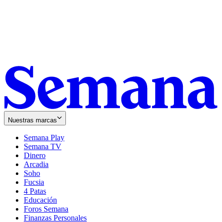
Nuestras marcas
Semana Play
Semana TV
Dinero
Arcadia
Soho
Opens
Fucsia
in
Opens
4 Patas
new
in
Educación
window
new
Foros Semana
window
Finanzas Personales