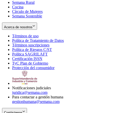
Semana Rural
Cocina
Círculo de Mujeres
Semana Sostenible
Acerca de nosotros
Términos de uso
Opens
Política de Tratamiento de Datos
in
Opens
Términos suscripciones
new
Opens
in
Política de Riesgos C/ST
window
in
Opens
new
Política SAGRILAFT
Opens
new
in
window
Certificación ISSN
Opens
in
window
new
TyC Plan de Gobierno
in
new
Opens
window
Protección del consumidor
new
window
in
Opens
window
new
in
window
new
window
Notificaciones judiciales
juridica@semana.com
Para contactar a gestión humana
gestionhumana@semana.com
Contáctenos