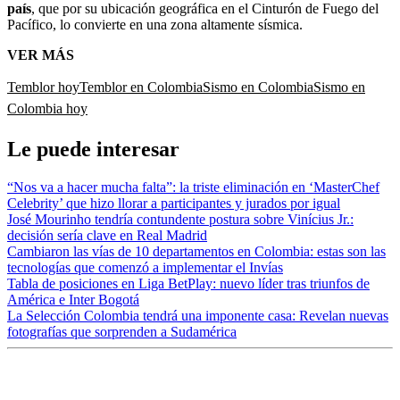
país
, que por su ubicación geográfica en el Cinturón de Fuego del
Pacífico, lo convierte en una zona altamente sísmica.
VER MÁS
Temblor hoy
Temblor en Colombia
Sismo en Colombia
Sismo en
Colombia hoy
Le puede interesar
“Nos va a hacer mucha falta”: la triste eliminación en ‘MasterChef
Celebrity’ que hizo llorar a participantes y jurados por igual
José Mourinho tendría contundente postura sobre Vinícius Jr.:
decisión sería clave en Real Madrid
Cambiaron las vías de 10 departamentos en Colombia: estas son las
tecnologías que comenzó a implementar el Invías
Tabla de posiciones en Liga BetPlay: nuevo líder tras triunfos de
América e Inter Bogotá
La Selección Colombia tendrá una imponente casa: Revelan nuevas
fotografías que sorprenden a Sudamérica