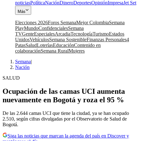
noticias
Política
Nación
Dinero
Deportes
Opinión
Impresa
Jet Set
Más
Elecciones 2026
Foros Semana
Mejor Colombia
Semana
Play
Mundo
Confidenciales
Semana
TV
Gente
Especiales
Arcadia
Tecnología
Turismo
Estados
Unidos
Vehículos
Semana Sostenible
Finanzas Personales
4
Patas
Salud
Loterías
Educación
Contenido en
colaboración
Semana Rural
Mujeres
Semana
|
Nación
SALUD
Ocupación de las camas UCI aumenta
nuevamente en Bogotá y roza el 95 %
De las 2.644 camas UCI que tiene la ciudad, ya se han ocupado
2.510, según cifras divulgadas por el Observatorio de Salud de
Bogotá.
Siga las noticias que marcan la agenda del país en Discover y