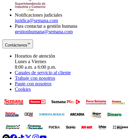
window
new
window
Notificaciones judiciales
juridica@semana.com
Para contactar a gestión humana
gestionhumana@semana.com
Contáctenos
Horarios de atención
Lunes a Viernes
8:00 a.m. a 6:00 p.m.
Canales de servicio al cliente
Trabaje con nosotros
Paute con nosotros
Cookies
Opens
Opens
Opens
Opens
Opens