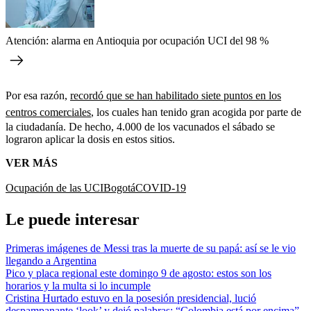
Atención: alarma en Antioquia por ocupación UCI del 98 %
Por esa razón,
recordó que se han habilitado siete puntos en los
centros comerciales
, los cuales han tenido gran acogida por parte de
la ciudadanía. De hecho, 4.000 de los vacunados el sábado se
lograron aplicar la dosis en estos sitios.
VER MÁS
Ocupación de las UCI
Bogotá
COVID-19
Le puede interesar
Primeras imágenes de Messi tras la muerte de su papá: así se le vio
llegando a Argentina
Pico y placa regional este domingo 9 de agosto: estos son los
horarios y la multa si lo incumple
Cristina Hurtado estuvo en la posesión presidencial, lució
despampanante ‘look’ y dejó palabras: “Colombia está por encima”