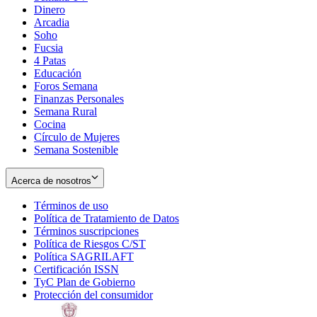
Dinero
Arcadia
Soho
Opens
Fucsia
in
Opens
4 Patas
new
in
Educación
window
new
Foros Semana
window
Finanzas Personales
Semana Rural
Cocina
Círculo de Mujeres
Semana Sostenible
Acerca de nosotros
Términos de uso
Opens
Política de Tratamiento de Datos
in
Opens
Términos suscripciones
new
Opens
in
Política de Riesgos C/ST
window
in
Opens
new
Política SAGRILAFT
Opens
new
in
window
Certificación ISSN
Opens
in
window
new
TyC Plan de Gobierno
in
new
Opens
window
Protección del consumidor
new
window
in
Opens
window
new
in