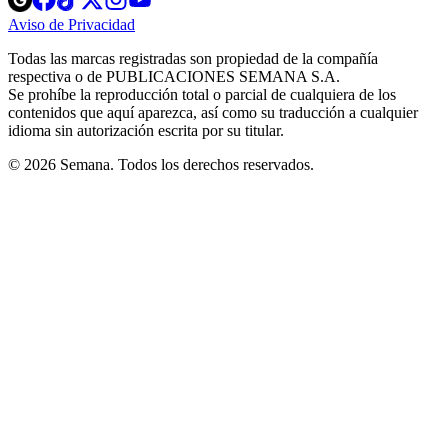
in
in
in
in
in
Aviso de Privacidad
Opens
new
new
new
new
new
in
window
window
window
window
window
Todas las marcas registradas son propiedad de la compañía
new
respectiva o de PUBLICACIONES SEMANA S.A.
window
Se prohíbe la reproducción total o parcial de cualquiera de los
contenidos que aquí aparezca, así como su traducción a cualquier
idioma sin autorización escrita por su titular.
© 2026 Semana. Todos los derechos reservados.