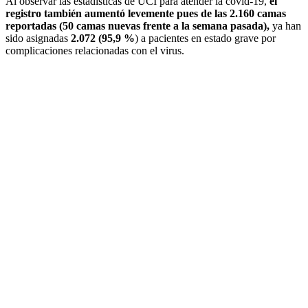
Al observar las estadísticas de UCI para atender la covid-19,
el
registro también aumentó levemente pues de las 2.160 camas
reportadas (50 camas nuevas frente a la semana pasada),
ya han
sido asignadas
2.072 (95,9 %
) a pacientes en estado grave por
complicaciones relacionadas con el virus.