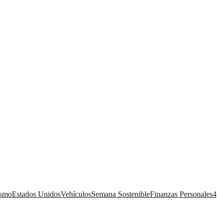
ismo
Estados Unidos
Vehículos
Semana Sostenible
Finanzas Personales
4