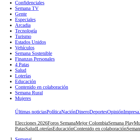
Confidenciales
Semana TV
Gente
Especiales
Arcadia
Tecnología
Turismo
Estados Unidos
Vehículos
Semana Sostenible
Finanzas Personales
4 Patas
Salud
Loterías
Educación
Contenido en colaboración
Semana Rural
Mujeres
Últimas noticias
Política
Nación
Dinero
Deportes
Opinión
Impresa
Elecciones 2026
Foros Semana
Mejor Colombia
Semana Play
Mu
Patas
Salud
Loterías
Educación
Contenido en colaboración
Seman
Semana
|