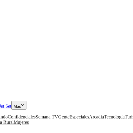
Jet Set
Más
ndo
Confidenciales
Semana TV
Gente
Especiales
Arcadia
Tecnología
Tur
a Rural
Mujeres