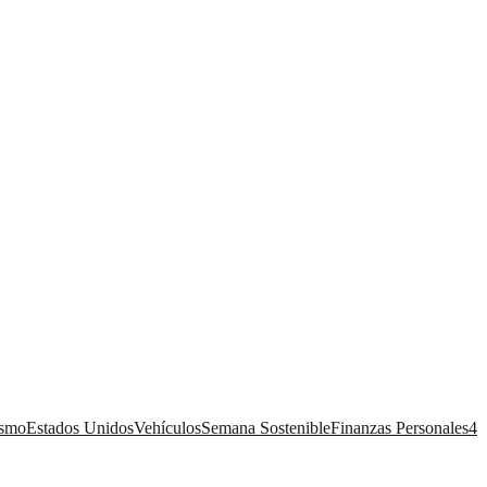
ismo
Estados Unidos
Vehículos
Semana Sostenible
Finanzas Personales
4