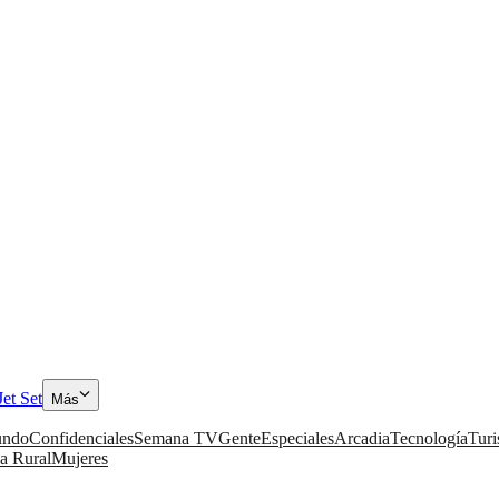
Jet Set
Más
ndo
Confidenciales
Semana TV
Gente
Especiales
Arcadia
Tecnología
Tur
a Rural
Mujeres