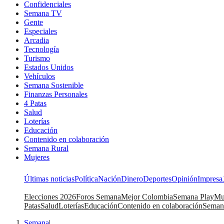
Confidenciales
Semana TV
Gente
Especiales
Arcadia
Tecnología
Turismo
Estados Unidos
Vehículos
Semana Sostenible
Finanzas Personales
4 Patas
Salud
Loterías
Educación
Contenido en colaboración
Semana Rural
Mujeres
Últimas noticias
Política
Nación
Dinero
Deportes
Opinión
Impresa
Elecciones 2026
Foros Semana
Mejor Colombia
Semana Play
Mu
Patas
Salud
Loterías
Educación
Contenido en colaboración
Seman
Semana
|