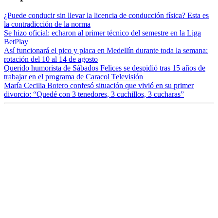
¿Puede conducir sin llevar la licencia de conducción física? Esta es
la contradicción de la norma
Se hizo oficial: echaron al primer técnico del semestre en la Liga
BetPlay
Así funcionará el pico y placa en Medellín durante toda la semana:
rotación del 10 al 14 de agosto
Querido humorista de Sábados Felices se despidió tras 15 años de
trabajar en el programa de Caracol Televisión
María Cecilia Botero confesó situación que vivió en su primer
divorcio: “Quedé con 3 tenedores, 3 cuchillos, 3 cucharas”