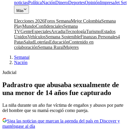
noticias
Política
Nación
Dinero
Deportes
Opinión
Impresa
Jet Set
Más
Elecciones 2026
Foros Semana
Mejor Colombia
Semana
Play
Mundo
Confidenciales
Semana
TV
Gente
Especiales
Arcadia
Tecnología
Turismo
Estados
Unidos
Vehículos
Semana Sostenible
Finanzas Personales
4
Patas
Salud
Loterías
Educación
Contenido en
colaboración
Semana Rural
Mujeres
Semana
|
Nación
Judicial
Padrastro que abusaba sexualmente de
una menor de 14 años fue capturado
La niña durante un año fue víctima de engaños y abusos por parte
del hombre que su mamá escogió como pareja.
Siga las noticias que marcan la agenda del país en Discover y
manténgase al día