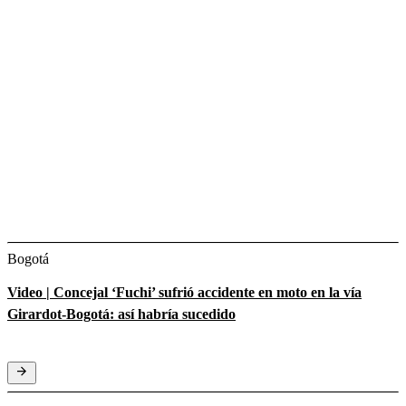
Bogotá
Video | Concejal ‘Fuchi’ sufrió accidente en moto en la vía
Girardot-Bogotá: así habría sucedido