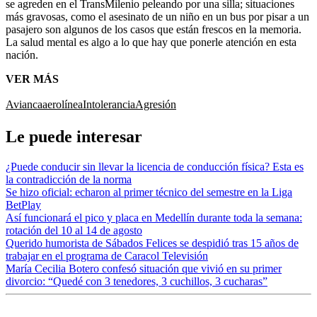
se agreden en el TransMilenio peleando por una silla; situaciones
más gravosas, como el asesinato de un niño en un bus por pisar a un
pasajero son algunos de los casos que están frescos en la memoria.
La salud mental es algo a lo que hay que ponerle atención en esta
nación.
VER MÁS
Avianca
aerolínea
Intolerancia
Agresión
Le puede interesar
¿Puede conducir sin llevar la licencia de conducción física? Esta es
la contradicción de la norma
Se hizo oficial: echaron al primer técnico del semestre en la Liga
BetPlay
Así funcionará el pico y placa en Medellín durante toda la semana:
rotación del 10 al 14 de agosto
Querido humorista de Sábados Felices se despidió tras 15 años de
trabajar en el programa de Caracol Televisión
María Cecilia Botero confesó situación que vivió en su primer
divorcio: “Quedé con 3 tenedores, 3 cuchillos, 3 cucharas”