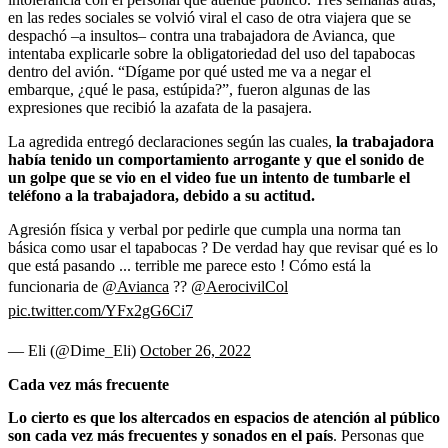
en las redes sociales se volvió viral el caso de otra viajera que se
despachó –a insultos– contra una trabajadora de Avianca, que
intentaba explicarle sobre la obligatoriedad del uso del tapabocas
dentro del avión. “Dígame por qué usted me va a negar el
embarque, ¿qué le pasa, estúpida?”, fueron algunas de las
expresiones que recibió la azafata de la pasajera.
La agredida entregó declaraciones según las cuales,
la trabajadora
había tenido un comportamiento arrogante y que el sonido de
un golpe que se vio en el video fue un intento de tumbarle el
teléfono a la trabajadora, debido a su actitud.
Agresión física y verbal por pedirle que cumpla una norma tan
básica como usar el tapabocas ? De verdad hay que revisar qué es lo
que está pasando ... terrible me parece esto ! Cómo está la
funcionaria de
@Avianca
??
@AerocivilCol
pic.twitter.com/YFx2gG6Ci7
— Eli (@Dime_Eli)
October 26, 2022
Cada vez más frecuente
Lo cierto es que los altercados en espacios de atención al público
son cada vez más frecuentes y sonados en el país
. Personas que