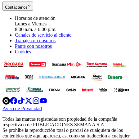
Contáctenos
Horarios de atención
Lunes a Viernes
8:00 a.m. a 6:00 p.m.
Canales de servicio al cliente
Trabaje con nosotros
Paute con nosotros
Cookies
Opens
Opens
Opens
Opens
Opens
in
in
in
in
in
Aviso de Privacidad
Opens
new
new
new
new
new
in
window
window
window
window
window
Todas las marcas registradas son propiedad de la compañía
new
respectiva o de PUBLICACIONES SEMANA S.A.
window
Se prohíbe la reproducción total o parcial de cualquiera de los
contenidos que aquí aparezca, así como su traducción a cualquier