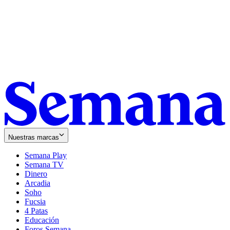
Nuestras marcas
Semana Play
Semana TV
Dinero
Arcadia
Soho
Opens
Fucsia
in
Opens
4 Patas
new
in
Educación
window
new
Foros Semana
window