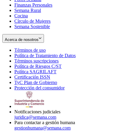
Finanzas Personales
Semana Rural
Cocina
Círculo de Mujeres
Semana Sostenible
Acerca de nosotros
Términos de uso
Opens
Política de Tratamiento de Datos
in
Opens
Términos suscripciones
new
Opens
in
Política de Riesgos C/ST
window
in
Opens
new
Política SAGRILAFT
Opens
new
in
window
Certificación ISSN
Opens
in
window
new
TyC Plan de Gobierno
in
new
Opens
window
Protección del consumidor
new
window
in
Opens
window
new
in
window
new
window
Notificaciones judiciales
juridica@semana.com
Para contactar a gestión humana
gestionhumana@semana.com