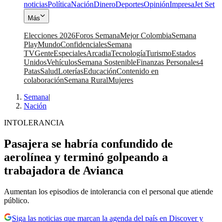
noticias
Política
Nación
Dinero
Deportes
Opinión
Impresa
Jet Set
Más
Elecciones 2026
Foros Semana
Mejor Colombia
Semana
Play
Mundo
Confidenciales
Semana
TV
Gente
Especiales
Arcadia
Tecnología
Turismo
Estados
Unidos
Vehículos
Semana Sostenible
Finanzas Personales
4
Patas
Salud
Loterías
Educación
Contenido en
colaboración
Semana Rural
Mujeres
Semana
|
Nación
INTOLERANCIA
Pasajera se habría confundido de
aerolínea y terminó golpeando a
trabajadora de Avianca
Aumentan los episodios de intolerancia con el personal que atiende
público.
Siga las noticias que marcan la agenda del país en Discover y