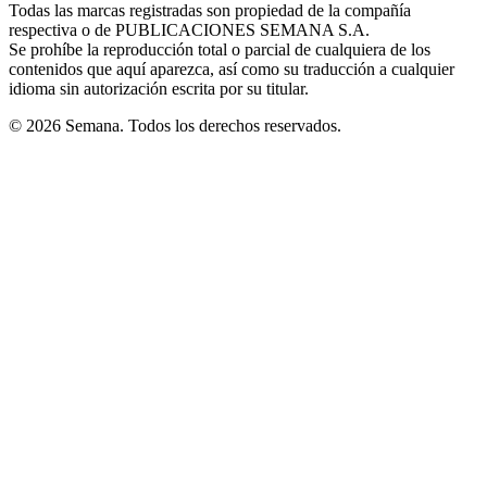
window
window
window
window
window
Todas las marcas registradas son propiedad de la compañía
new
respectiva o de PUBLICACIONES SEMANA S.A.
window
Se prohíbe la reproducción total o parcial de cualquiera de los
contenidos que aquí aparezca, así como su traducción a cualquier
idioma sin autorización escrita por su titular.
© 2026 Semana. Todos los derechos reservados.