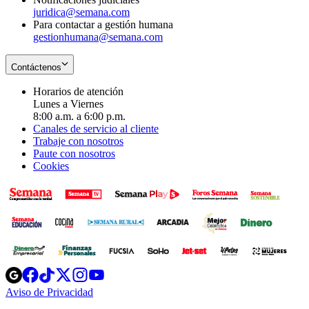
juridica@semana.com
Para contactar a gestión humana
gestionhumana@semana.com
Contáctenos
Horarios de atención
Lunes a Viernes
8:00 a.m. a 6:00 p.m.
Canales de servicio al cliente
Trabaje con nosotros
Paute con nosotros
Cookies
Opens
Opens
Opens
Opens
Opens
in
in
in
in
in
Aviso de Privacidad
Opens
new
new
new
new
new
in