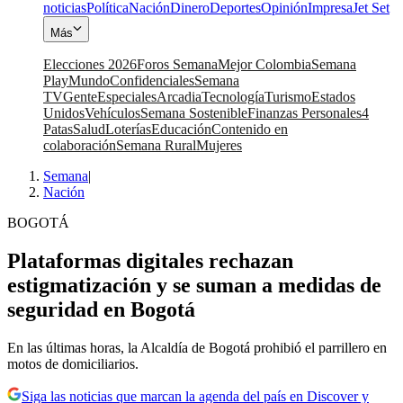
noticias
Política
Nación
Dinero
Deportes
Opinión
Impresa
Jet Set
Más
Elecciones 2026
Foros Semana
Mejor Colombia
Semana
Play
Mundo
Confidenciales
Semana
TV
Gente
Especiales
Arcadia
Tecnología
Turismo
Estados
Unidos
Vehículos
Semana Sostenible
Finanzas Personales
4
Patas
Salud
Loterías
Educación
Contenido en
colaboración
Semana Rural
Mujeres
Semana
|
Nación
BOGOTÁ
Plataformas digitales rechazan
estigmatización y se suman a medidas de
seguridad en Bogotá
En las últimas horas, la Alcaldía de Bogotá prohibió el parrillero en
motos de domiciliarios.
Siga las noticias que marcan la agenda del país en Discover y