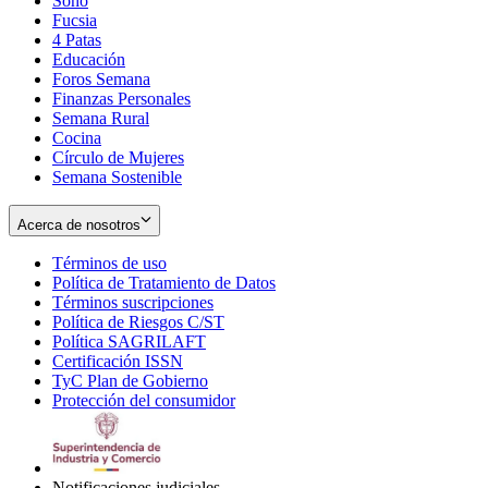
Soho
Opens
Fucsia
in
Opens
4 Patas
new
in
Educación
window
new
Foros Semana
window
Finanzas Personales
Semana Rural
Cocina
Círculo de Mujeres
Semana Sostenible
Acerca de nosotros
Términos de uso
Opens
Política de Tratamiento de Datos
in
Opens
Términos suscripciones
new
Opens
in
Política de Riesgos C/ST
window
in
Opens
new
Política SAGRILAFT
Opens
new
in
window
Certificación ISSN
Opens
in
window
new
TyC Plan de Gobierno
in
new
Opens
window
Protección del consumidor
new
window
in
Opens
window
new
in
window
new
window
Notificaciones judiciales