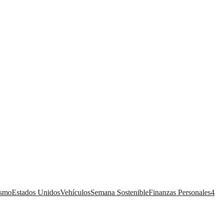
ismo
Estados Unidos
Vehículos
Semana Sostenible
Finanzas Personales
4