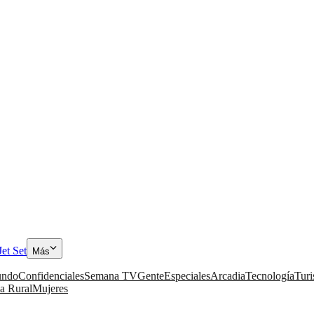
Jet Set
Más
ndo
Confidenciales
Semana TV
Gente
Especiales
Arcadia
Tecnología
Tur
a Rural
Mujeres