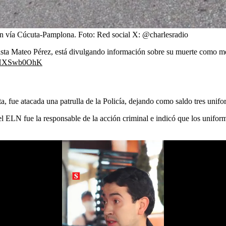
 en vía Cúcuta-Pamplona.
Foto:
Red social X: @charlesradio
ista Mateo Pérez, está divulgando información sobre su muerte como med
m/jHXSwb0OhK
, fue atacada una patrulla de la Policía, dejando como saldo tres unif
el ELN fue la responsable de la acción criminal e indicó que los unifor