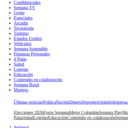
Confidenciales
Semana TV
Gente
Especiales
Arcadia
Tecnología
Turismo
Estados Unidos
Vehículos
Semana Sostenible
Finanzas Personales
4 Patas
Salud
Loterías
Educación
Contenido en colaboración
Semana Rural
Mujeres
Últimas noticias
Política
Nación
Dinero
Deportes
Opinión
Impresa
Elecciones 2026
Foros Semana
Mejor Colombia
Semana Play
Mu
Patas
Salud
Loterías
Educación
Contenido en colaboración
Seman
Semana
|