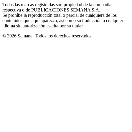
window
window
window
window
window
Todas las marcas registradas son propiedad de la compañía
new
respectiva o de PUBLICACIONES SEMANA S.A.
window
Se prohíbe la reproducción total o parcial de cualquiera de los
contenidos que aquí aparezca, así como su traducción a cualquier
idioma sin autorización escrita por su titular.
© 2026 Semana. Todos los derechos reservados.