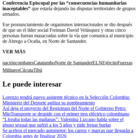
Conferencia Episcopal por las “consecuencias humanitarias
inaceptables”
que estaría dejando las disputas territoriales de grupos
armados.
Ese pronunciamiento de organismos internacionales se dio después
de que un el líder social Freiman David Velásquez y otras cinco
personas fueran masacradas sobre la vía que comunica al municipio
de Abrego a Ocaña, en Norte de Santander.
VER MÁS
nación
combates
Catatumbo
Norte de Santander
ELN
Ejército
Fuerzas
Militares
Cúcuta
Tibú
Le puede interesar
Lorenzo tendrá nuevo asistente técnico en la Selección Colombia:
Ministerio del Deporte agiliza su nombramiento
Así deja el proyecto del Regiotram del Norte el Gobierno Petro:
MinTransporte se despide con el primer tren eléctrico colombiano
“Lloraba todas las mañanas”: Valentina Lizcano habla sobre el
abuso sexual que sufrió a los 5 años y pide frenar burlas
Se acelera el mercado automotor: los carros y marcas que llegarán a
Colombia antes de finalizar 2026