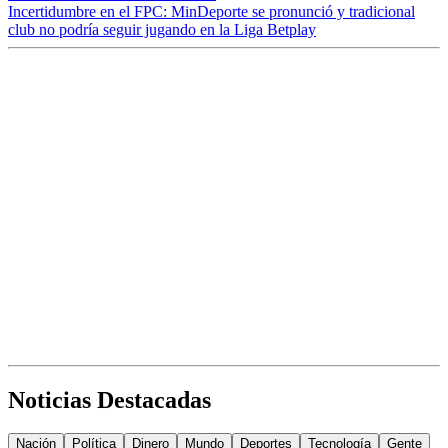
Incertidumbre en el FPC: MinDeporte se pronunció y tradicional
club no podría seguir jugando en la Liga Betplay
Noticias Destacadas
Nación
Política
Dinero
Mundo
Deportes
Tecnología
Gente