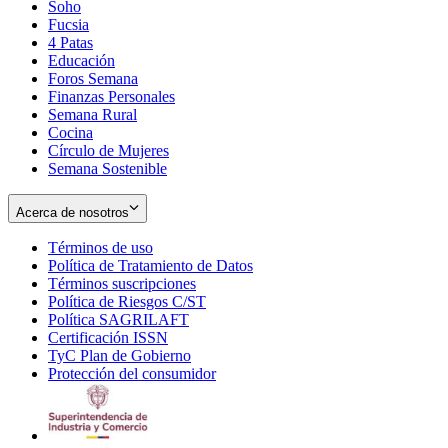
Soho
Opens
Fucsia
in
Opens
4 Patas
new
in
Educación
window
new
Foros Semana
window
Finanzas Personales
Semana Rural
Cocina
Círculo de Mujeres
Semana Sostenible
Acerca de nosotros
Términos de uso
Opens
Política de Tratamiento de Datos
in
Opens
Términos suscripciones
new
Opens
in
Política de Riesgos C/ST
window
in
Opens
new
Política SAGRILAFT
Opens
new
in
window
Certificación ISSN
Opens
in
window
new
TyC Plan de Gobierno
in
new
Opens
window
Protección del consumidor
new
window
in
Opens
window
new
in
window
new
window