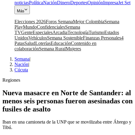
noticias
Política
Nación
Dinero
Deportes
Opinión
Impresa
Jet Set
Más
Elecciones 2026
Foros Semana
Mejor Colombia
Semana
Play
Mundo
Confidenciales
Semana
TV
Gente
Especiales
Arcadia
Tecnología
Turismo
Estados
Unidos
Vehículos
Semana Sostenible
Finanzas Personales
4
Patas
Salud
Loterías
Educación
Contenido en
colaboración
Semana Rural
Mujeres
Semana
|
Nación
|
Cúcuta
Regiones
Nueva masacre en Norte de Santander: al
menos seis personas fueron asesinadas con
fusiles de asalto
Iban en una camioneta de la UNP que se movilizaba entre Ábrego y
Tibú.