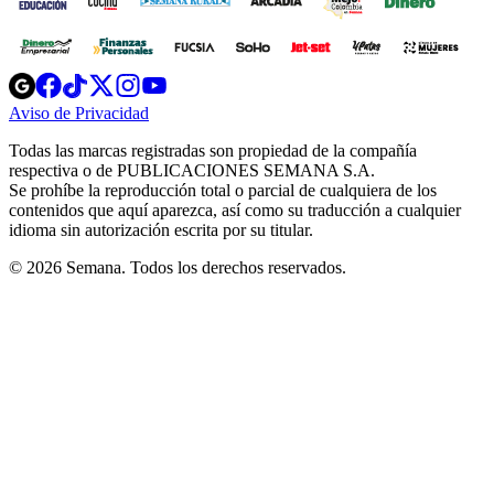
Opens
Opens
Opens
Opens
Opens
in
in
in
in
in
Aviso de Privacidad
Opens
new
new
new
new
new
in
window
window
window
window
window
Todas las marcas registradas son propiedad de la compañía
new
respectiva o de PUBLICACIONES SEMANA S.A.
window
Se prohíbe la reproducción total o parcial de cualquiera de los
contenidos que aquí aparezca, así como su traducción a cualquier
idioma sin autorización escrita por su titular.
© 2026 Semana. Todos los derechos reservados.