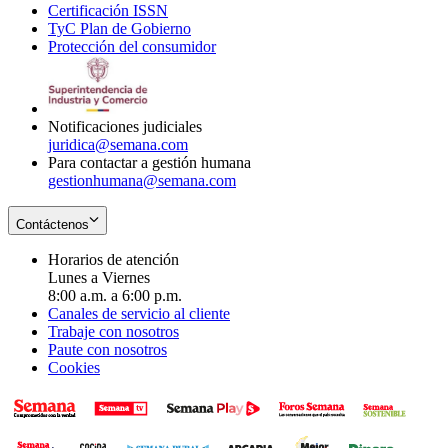
Certificación ISSN
Opens
in
window
new
TyC Plan de Gobierno
in
new
Opens
window
Protección del consumidor
new
window
in
Opens
window
new
in
window
new
window
Notificaciones judiciales
juridica@semana.com
Para contactar a gestión humana
gestionhumana@semana.com
Contáctenos
Horarios de atención
Lunes a Viernes
8:00 a.m. a 6:00 p.m.
Canales de servicio al cliente
Trabaje con nosotros
Paute con nosotros
Cookies