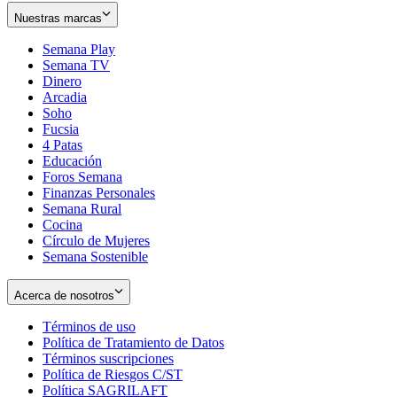
Nuestras marcas
Semana Play
Semana TV
Dinero
Arcadia
Soho
Opens
Fucsia
in
Opens
4 Patas
new
in
Educación
window
new
Foros Semana
window
Finanzas Personales
Semana Rural
Cocina
Círculo de Mujeres
Semana Sostenible
Acerca de nosotros
Términos de uso
Opens
Política de Tratamiento de Datos
in
Opens
Términos suscripciones
new
Opens
in
Política de Riesgos C/ST
window
in
Opens
new
Política SAGRILAFT
Opens
new
in
window