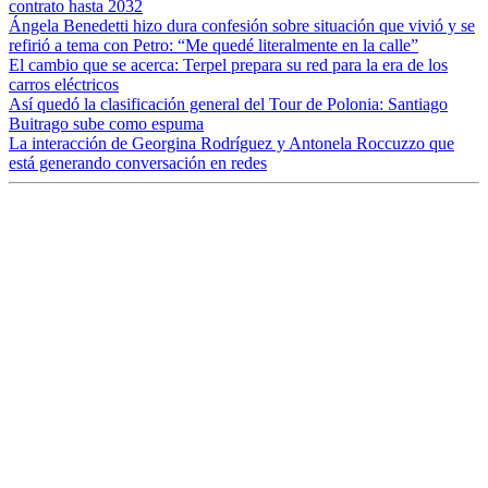
contrato hasta 2032
Ángela Benedetti hizo dura confesión sobre situación que vivió y se
refirió a tema con Petro: “Me quedé literalmente en la calle”
El cambio que se acerca: Terpel prepara su red para la era de los
carros eléctricos
Así quedó la clasificación general del Tour de Polonia: Santiago
Buitrago sube como espuma
La interacción de Georgina Rodríguez y Antonela Roccuzzo que
está generando conversación en redes