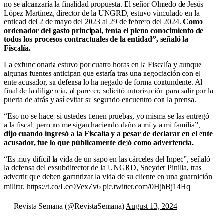
no se alcanzaría la finalidad propuesta. El señor Olmedo de Jesús
López Martínez, director de la UNGRD, estuvo vinculado en la
entidad del 2 de mayo del 2023 al 29 de febrero del 2024.
Como
ordenador del gasto principal, tenía el pleno conocimiento de
todos los procesos contractuales de la entidad”, señaló la
Fiscalía.
La exfuncionaria estuvo por cuatro horas en la Fiscalía y aunque
algunas fuentes anticipan que estaría tras una negociación con el
ente acusador, su defensa lo ha negado de forma contundente. Al
final de la diligencia, al parecer, solicitó autorización para salir por la
puerta de atrás y así evitar su segundo encuentro con la prensa.
“Eso no se hace; si ustedes tienen pruebas, yo misma se las entregó
a la fiscal, pero no me sigan haciendo daño a mí y a mi familia”,
dijo cuando ingresó a la Fiscalía y a pesar de declarar en el ente
acusador, fue lo que públicamente dejó como advertencia.
“Es muy difícil la vida de un sapo en las cárceles del Inpec”, señaló
la defensa del exsubdirector de la UNGRD, Sneyder Pinilla, tras
advertir que deben garantizar la vida de su cliente en una guarnición
militar.
https://t.co/Lec0VexZv6
pic.twitter.com/0HjhBj14Hq
— Revista Semana (@RevistaSemana)
August 13, 2024