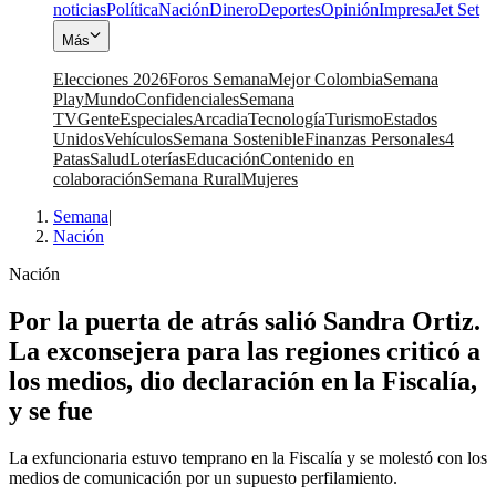
noticias
Política
Nación
Dinero
Deportes
Opinión
Impresa
Jet Set
Más
Elecciones 2026
Foros Semana
Mejor Colombia
Semana
Play
Mundo
Confidenciales
Semana
TV
Gente
Especiales
Arcadia
Tecnología
Turismo
Estados
Unidos
Vehículos
Semana Sostenible
Finanzas Personales
4
Patas
Salud
Loterías
Educación
Contenido en
colaboración
Semana Rural
Mujeres
Semana
|
Nación
Nación
Por la puerta de atrás salió Sandra Ortiz.
La exconsejera para las regiones criticó a
los medios, dio declaración en la Fiscalía,
y se fue
La exfuncionaria estuvo temprano en la Fiscalía y se molestó con los
medios de comunicación por un supuesto perfilamiento.