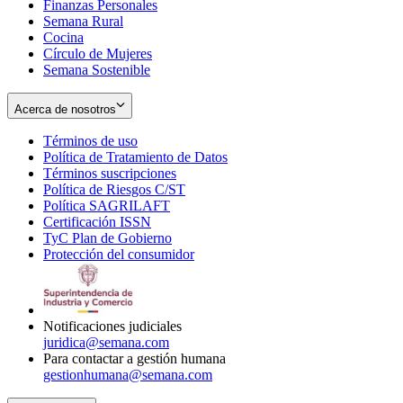
Finanzas Personales
Semana Rural
Cocina
Círculo de Mujeres
Semana Sostenible
Acerca de nosotros
Términos de uso
Opens
Política de Tratamiento de Datos
in
Opens
Términos suscripciones
new
Opens
in
Política de Riesgos C/ST
window
in
Opens
new
Política SAGRILAFT
Opens
new
in
window
Certificación ISSN
Opens
in
window
new
TyC Plan de Gobierno
in
new
Opens
window
Protección del consumidor
new
window
in
Opens
window
new
in
window
new
window
Notificaciones judiciales
juridica@semana.com
Para contactar a gestión humana
gestionhumana@semana.com