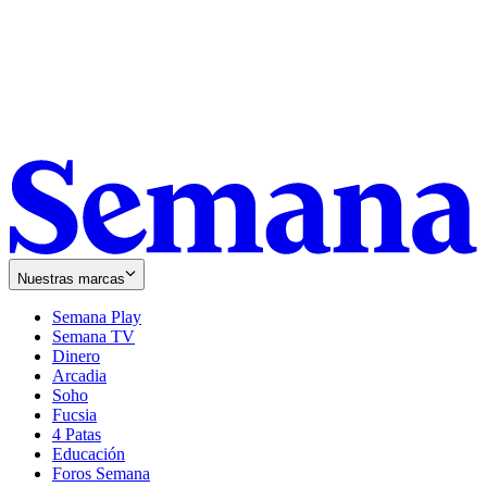
Nuestras marcas
Semana Play
Semana TV
Dinero
Arcadia
Soho
Opens
Fucsia
in
Opens
4 Patas
new
in
Educación
window
new
Foros Semana
window