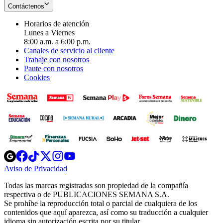
Contáctenos
Horarios de atención
Lunes a Viernes
8:00 a.m. a 6:00 p.m.
Canales de servicio al cliente
Trabaje con nosotros
Paute con nosotros
Cookies
Opens
Opens
Opens
Opens
Opens
in
in
in
in
in
Aviso de Privacidad
Opens
new
new
new
new
new
in
window
window
window
window
window
Todas las marcas registradas son propiedad de la compañía
new
respectiva o de PUBLICACIONES SEMANA S.A.
window
Se prohíbe la reproducción total o parcial de cualquiera de los
contenidos que aquí aparezca, así como su traducción a cualquier
idioma sin autorización escrita por su titular.