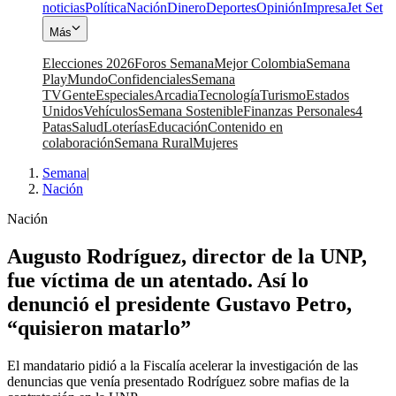
noticias
Política
Nación
Dinero
Deportes
Opinión
Impresa
Jet Set
Más
Elecciones 2026
Foros Semana
Mejor Colombia
Semana
Play
Mundo
Confidenciales
Semana
TV
Gente
Especiales
Arcadia
Tecnología
Turismo
Estados
Unidos
Vehículos
Semana Sostenible
Finanzas Personales
4
Patas
Salud
Loterías
Educación
Contenido en
colaboración
Semana Rural
Mujeres
Semana
|
Nación
Nación
Augusto Rodríguez, director de la UNP,
fue víctima de un atentado. Así lo
denunció el presidente Gustavo Petro,
“quisieron matarlo”
El mandatario pidió a la Fiscalía acelerar la investigación de las
denuncias que venía presentado Rodríguez sobre mafias de la