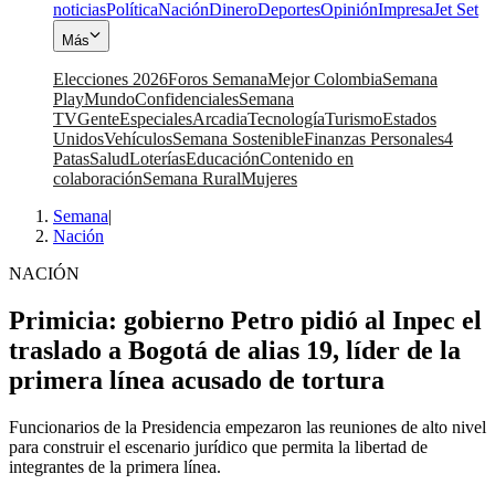
noticias
Política
Nación
Dinero
Deportes
Opinión
Impresa
Jet Set
Más
Elecciones 2026
Foros Semana
Mejor Colombia
Semana
Play
Mundo
Confidenciales
Semana
TV
Gente
Especiales
Arcadia
Tecnología
Turismo
Estados
Unidos
Vehículos
Semana Sostenible
Finanzas Personales
4
Patas
Salud
Loterías
Educación
Contenido en
colaboración
Semana Rural
Mujeres
Semana
|
Nación
NACIÓN
Primicia: gobierno Petro pidió al Inpec el
traslado a Bogotá de alias 19, líder de la
primera línea acusado de tortura
Funcionarios de la Presidencia empezaron las reuniones de alto nivel
para construir el escenario jurídico que permita la libertad de
integrantes de la primera línea.