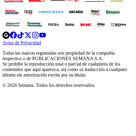
Opens
Opens
Opens
Opens
Opens
in
in
in
in
in
Aviso de Privacidad
Opens
new
new
new
new
new
in
window
window
window
window
window
Todas las marcas registradas son propiedad de la compañía
new
respectiva o de PUBLICACIONES SEMANA S.A.
window
Se prohíbe la reproducción total o parcial de cualquiera de los
contenidos que aquí aparezca, así como su traducción a cualquier
idioma sin autorización escrita por su titular.
© 2026 Semana. Todos los derechos reservados.