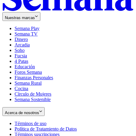
Nuestras marcas
Semana Play
Semana TV
Dinero
Arcadia
Soho
Opens
Fucsia
in
Opens
4 Patas
new
in
Educación
window
new
Foros Semana
window
Finanzas Personales
Semana Rural
Cocina
Círculo de Mujeres
Semana Sostenible
Acerca de nosotros
Términos de uso
Opens
Política de Tratamiento de Datos
in
Opens
Términos suscripciones
new
Opens
in