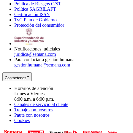
Política de Riesgos C/ST
window
in
Opens
new
Política SAGRILAFT
Opens
new
in
window
Certificación ISSN
Opens
in
window
new
TyC Plan de Gobierno
in
new
Opens
window
Protección del consumidor
new
window
in
Opens
window
new
in
window
new
window
Notificaciones judiciales
juridica@semana.com
Para contactar a gestión humana
gestionhumana@semana.com
Contáctenos
Horarios de atención
Lunes a Viernes
8:00 a.m. a 6:00 p.m.
Canales de servicio al cliente
Trabaje con nosotros
Paute con nosotros
Cookies