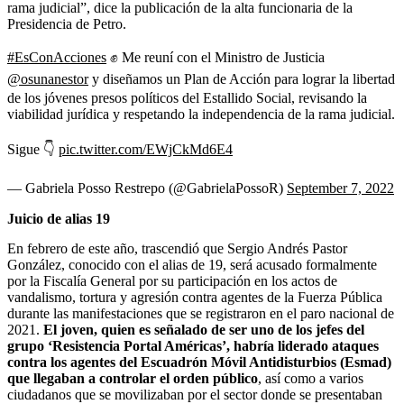
rama judicial”, dice la publicación de la alta funcionaria de la
Presidencia de Petro.
#EsConAcciones
✊ Me reuní con el Ministro de Justicia
@osunanestor
y diseñamos un Plan de Acción para lograr la libertad
de los jóvenes presos políticos del Estallido Social, revisando la
viabilidad jurídica y respetando la independencia de la rama judicial.
Sigue 👇
pic.twitter.com/EWjCkMd6E4
— Gabriela Posso Restrepo (@GabrielaPossoR)
September 7, 2022
Juicio de alias 19
En febrero de este año, trascendió que Sergio Andrés Pastor
González, conocido con el alias de 19, será acusado formalmente
por la Fiscalía General por su participación en los actos de
vandalismo, tortura y agresión contra agentes de la Fuerza Pública
durante las manifestaciones que se registraron en el paro nacional de
2021.
El joven, quien es señalado de ser uno de los jefes del
grupo ‘Resistencia Portal Américas’, habría liderado ataques
contra los agentes del Escuadrón Móvil Antidisturbios (Esmad)
que llegaban a controlar el orden público
, así como a varios
ciudadanos que se movilizaban por el sector donde se presentaban