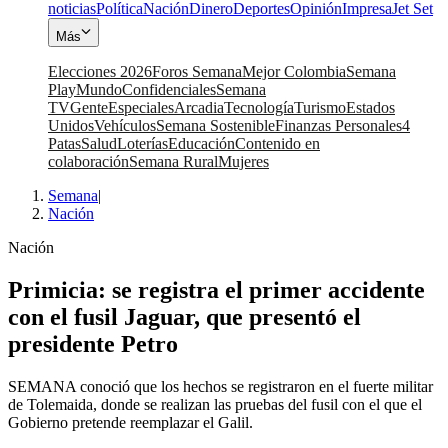
noticias
Política
Nación
Dinero
Deportes
Opinión
Impresa
Jet Set
Más
Elecciones 2026
Foros Semana
Mejor Colombia
Semana
Play
Mundo
Confidenciales
Semana
TV
Gente
Especiales
Arcadia
Tecnología
Turismo
Estados
Unidos
Vehículos
Semana Sostenible
Finanzas Personales
4
Patas
Salud
Loterías
Educación
Contenido en
colaboración
Semana Rural
Mujeres
Semana
|
Nación
Nación
Primicia: se registra el primer accidente
con el fusil Jaguar, que presentó el
presidente Petro
SEMANA conoció que los hechos se registraron en el fuerte militar
de Tolemaida, donde se realizan las pruebas del fusil con el que el
Gobierno pretende reemplazar el Galil.