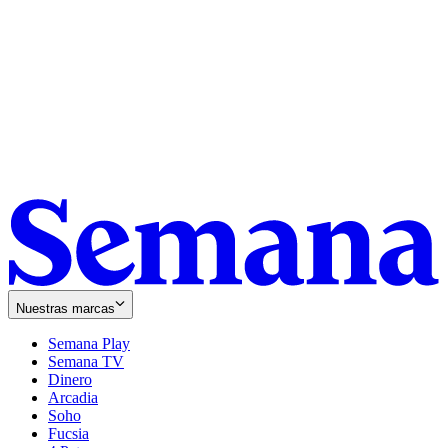
Nuestras marcas
Semana Play
Semana TV
Dinero
Arcadia
Soho
Opens
Fucsia
in
Opens