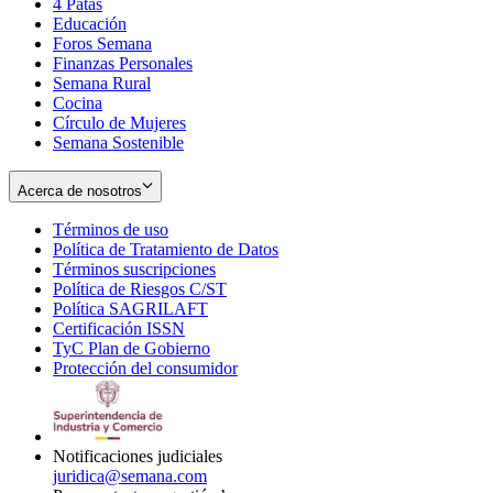
4 Patas
new
in
Educación
window
new
Foros Semana
window
Finanzas Personales
Semana Rural
Cocina
Círculo de Mujeres
Semana Sostenible
Acerca de nosotros
Términos de uso
Opens
Política de Tratamiento de Datos
in
Opens
Términos suscripciones
new
Opens
in
Política de Riesgos C/ST
window
in
Opens
new
Política SAGRILAFT
Opens
new
in
window
Certificación ISSN
Opens
in
window
new
TyC Plan de Gobierno
in
new
Opens
window
Protección del consumidor
new
window
in
Opens
window
new
in
window
new
window
Notificaciones judiciales
juridica@semana.com