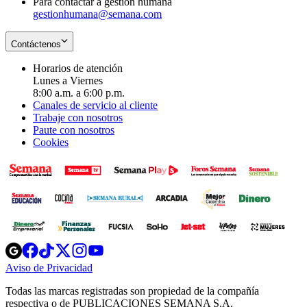
Para contactar a gestión humana
gestionhumana@semana.com
Contáctenos
Horarios de atención
Lunes a Viernes
8:00 a.m. a 6:00 p.m.
Canales de servicio al cliente
Trabaje con nosotros
Paute con nosotros
Cookies
Opens
Opens
Opens
Opens
Opens
in
in
in
in
in
Aviso de Privacidad
Opens
new
new
new
new
new
in
window
window
window
window
window
Todas las marcas registradas son propiedad de la compañía
new
respectiva o de PUBLICACIONES SEMANA S.A.
window