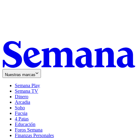
Nuestras marcas
Semana Play
Semana TV
Dinero
Arcadia
Soho
Opens
Fucsia
in
Opens
4 Patas
new
in
Educación
window
new
Foros Semana
window
Finanzas Personales