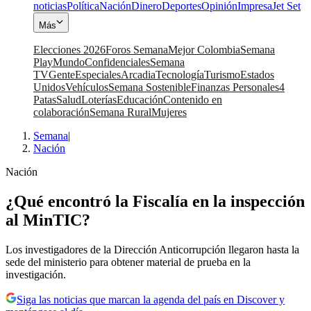
noticias
Política
Nación
Dinero
Deportes
Opinión
Impresa
Jet Set
Más
Elecciones 2026
Foros Semana
Mejor Colombia
Semana
Play
Mundo
Confidenciales
Semana
TV
Gente
Especiales
Arcadia
Tecnología
Turismo
Estados
Unidos
Vehículos
Semana Sostenible
Finanzas Personales
4
Patas
Salud
Loterías
Educación
Contenido en
colaboración
Semana Rural
Mujeres
Semana
|
Nación
Nación
¿Qué encontró la Fiscalía en la inspección
al MinTIC?
Los investigadores de la Dirección Anticorrupción llegaron hasta la
sede del ministerio para obtener material de prueba en la
investigación.
Siga las noticias que marcan la agenda del país en Discover y