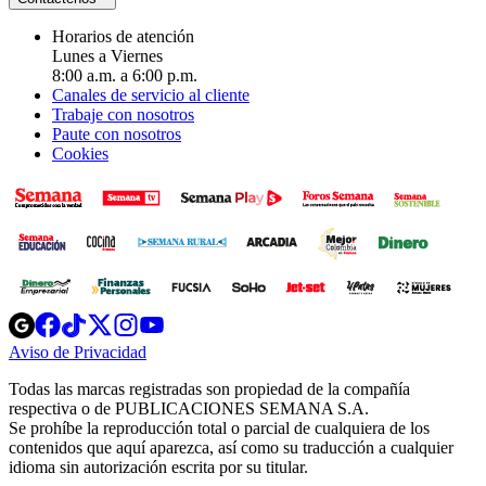
Horarios de atención
Lunes a Viernes
8:00 a.m. a 6:00 p.m.
Canales de servicio al cliente
Trabaje con nosotros
Paute con nosotros
Cookies
Opens
Opens
Opens
Opens
Opens
in
in
in
in
in
Aviso de Privacidad
Opens
new
new
new
new
new
in
window
window
window
window
window
Todas las marcas registradas son propiedad de la compañía
new
respectiva o de PUBLICACIONES SEMANA S.A.
window
Se prohíbe la reproducción total o parcial de cualquiera de los
contenidos que aquí aparezca, así como su traducción a cualquier
idioma sin autorización escrita por su titular.