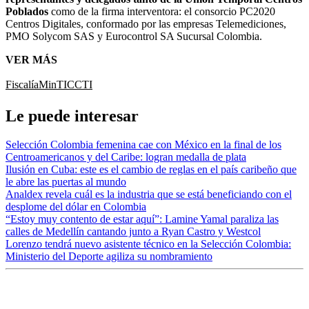
Poblados
como de la firma interventora: el consorcio PC2020
Centros Digitales, conformado por las empresas Telemediciones,
PMO Solycom SAS y Eurocontrol SA Sucursal Colombia.
VER MÁS
Fiscalía
MinTIC
CTI
Le puede interesar
Selección Colombia femenina cae con México en la final de los
Centroamericanos y del Caribe: logran medalla de plata
Ilusión en Cuba: este es el cambio de reglas en el país caribeño que
le abre las puertas al mundo
Analdex revela cuál es la industria que se está beneficiando con el
desplome del dólar en Colombia
“Estoy muy contento de estar aquí”: Lamine Yamal paraliza las
calles de Medellín cantando junto a Ryan Castro y Westcol
Lorenzo tendrá nuevo asistente técnico en la Selección Colombia:
Ministerio del Deporte agiliza su nombramiento