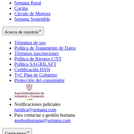
Semana Rural
Cocina
Círculo de Mujeres
Semana Sostenible
Acerca de nosotros
Términos de uso
Opens
Política de Tratamiento de Datos
in
Opens
Términos suscripciones
new
Opens
in
Política de Riesgos C/ST
window
in
Opens
new
Política SAGRILAFT
Opens
new
in
window
Certificación ISSN
Opens
in
window
new
TyC Plan de Gobierno
in
new
Opens
window
Protección del consumidor
new
window
in
Opens
window
new
in
window
new
window
Notificaciones judiciales
juridica@semana.com
Para contactar a gestión humana
gestionhumana@semana.com
Contáctenos