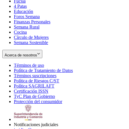
Fucsia
in
Opens
4 Patas
new
in
Educación
window
new
Foros Semana
window
Finanzas Personales
Semana Rural
Cocina
Círculo de Mujeres
Semana Sostenible
Acerca de nosotros
Términos de uso
Opens
Política de Tratamiento de Datos
in
Opens
Términos suscripciones
new
Opens
in
Política de Riesgos C/ST
window
in
Opens
new
Política SAGRILAFT
Opens
new
in
window
Certificación ISSN
Opens
in
window
new
TyC Plan de Gobierno
in
new
Opens
window
Protección del consumidor
new
window
in
Opens
window
new
in
window
new
window
Notificaciones judiciales