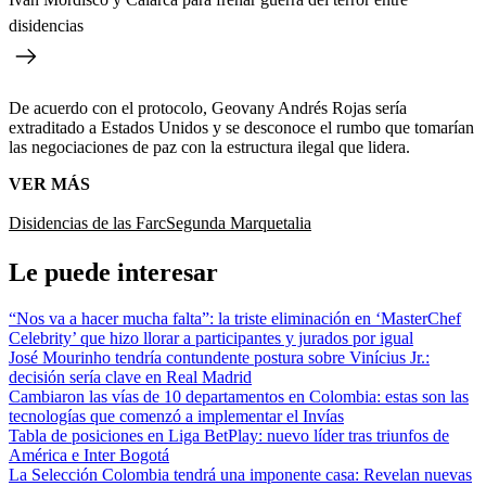
disidencias
De acuerdo con el protocolo, Geovany Andrés Rojas sería
extraditado a Estados Unidos y se desconoce el rumbo que tomarían
las negociaciones de paz con la estructura ilegal que lidera.
VER MÁS
Disidencias de las Farc
Segunda Marquetalia
Le puede interesar
“Nos va a hacer mucha falta”: la triste eliminación en ‘MasterChef
Celebrity’ que hizo llorar a participantes y jurados por igual
José Mourinho tendría contundente postura sobre Vinícius Jr.:
decisión sería clave en Real Madrid
Cambiaron las vías de 10 departamentos en Colombia: estas son las
tecnologías que comenzó a implementar el Invías
Tabla de posiciones en Liga BetPlay: nuevo líder tras triunfos de
América e Inter Bogotá
La Selección Colombia tendrá una imponente casa: Revelan nuevas