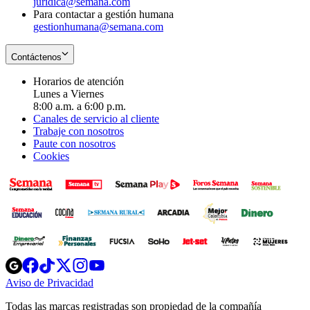
juridica@semana.com
Para contactar a gestión humana
gestionhumana@semana.com
Contáctenos
Horarios de atención
Lunes a Viernes
8:00 a.m. a 6:00 p.m.
Canales de servicio al cliente
Trabaje con nosotros
Paute con nosotros
Cookies
Opens
Opens
Opens
Opens
Opens
in
in
in
in
in
Aviso de Privacidad
Opens
new
new
new
new
new
in
window
window
window
window
window
Todas las marcas registradas son propiedad de la compañía
new