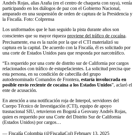
Andrés Rojas, alias Araña (en el centro de chaqueta con raya), venía
participando en los diálogos de paz con el Gobierno Nacional,
amparado en una suspensión de orden de captura de la Presidencia y
la Fiscalía.
Foto:
Colprensa
Los uniformados que le han seguido la pista durante años son
conscientes que su mayor riqueza
proviene del tráfico de cocaína
.
Precisamente, esa es la razón por la que el CTI materializó su
captura en la capital. De acuerdo con la Fiscalía, él es solicitado por
una corte de Estados Unidos para que responda por narcotráfico.
“Es requerido por una corte de distrito sur de California por cargos
relacionados con tráfico de estupefacientes. La solicitud precisa que
esta persona, en su condición de cabecilla del grupo
autodenominado Comandos de Frontera,
estaría involucrada en
posible envío reciente de cocaína a los Estados Unidos
”, aclaró el
ente de acusación.
En atención a una notificación roja de Interpol, servidores del
Cuerpo Técnico de Investigación (CTI), equipo de apoyo
trasnacional SIU, retuvieron en Bogotá a Geovany Andrés Rojas,
quien es requerido por una Corte del Distrito Sur de California
(Estados Unidos) por cargos…
— Fiscalía Colombia (@FiscaliaCol)
February 13, 2025