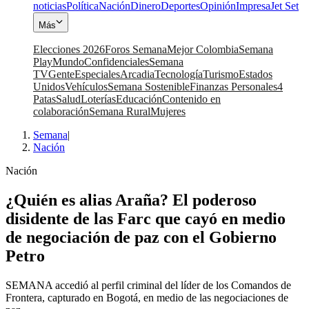
noticias
Política
Nación
Dinero
Deportes
Opinión
Impresa
Jet Set
Más
Elecciones 2026
Foros Semana
Mejor Colombia
Semana
Play
Mundo
Confidenciales
Semana
TV
Gente
Especiales
Arcadia
Tecnología
Turismo
Estados
Unidos
Vehículos
Semana Sostenible
Finanzas Personales
4
Patas
Salud
Loterías
Educación
Contenido en
colaboración
Semana Rural
Mujeres
Semana
|
Nación
Nación
¿Quién es alias Araña? El poderoso
disidente de las Farc que cayó en medio
de negociación de paz con el Gobierno
Petro
SEMANA accedió al perfil criminal del líder de los Comandos de
Frontera, capturado en Bogotá, en medio de las negociaciones de