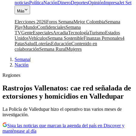
noticias
Política
Nación
Dinero
Deportes
Opinión
Impresa
Jet Set
Más
Elecciones 2026
Foros Semana
Mejor Colombia
Semana
Play
Mundo
Confidenciales
Semana
TV
Gente
Especiales
Arcadia
Tecnología
Turismo
Estados
Unidos
Vehículos
Semana Sostenible
Finanzas Personales
4
Patas
Salud
Loterías
Educación
Contenido en
colaboración
Semana Rural
Mujeres
Semana
|
Nación
Regiones
Rastrojos Vallenatos: cae red señalada de
extorsiones y homicidios en Valledupar
La Policía de Valledupar hizo el operativo tras varios meses de
investigación.
Siga las noticias que marcan la agenda del país en Discover y
manténgase al día