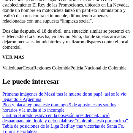
establecimiento El Rey de las Promociones, ubicado en La Nevada,
donde un hombre en motocicleta lanzó un panfleto intimidatorio y
realizó disparos contra el inmueble, difundiendo amenazas
relacionadas con una supuesta “limpieza social”.
Dos días después, el 18 de abril, una situación similar se presentó en
el Mercadito La Cosecha, en Divino Niño, donde sujetos armados
dejaron mensajes intimidatorios y realizaron disparos contra el local
comercial.
VER MÁS
Valledupar
Cesar
Regiones Colombia
Policía Nacional de Colombia
Le puede interesar
Primeras imágenes de Messi tras la muerte de su papá: así se le vio
llegando a Argentina
Pico y placa regional este domingo 9 de agosto: estos son los
horarios y la multa si lo incumple
Cristina Hurtado estuvo en la posesión presidencial, lució
despampanante ‘look’ y dejó palabras: “Colombia está por encima”
Tabla de posiciones de la Liga BetPlay tras victorias de Santa Fe,
Tolima y Fortaleza