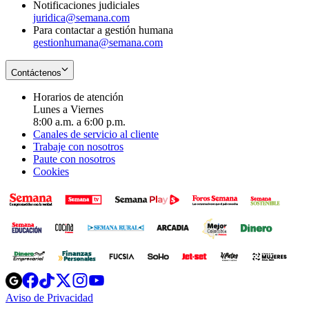
Notificaciones judiciales
juridica@semana.com
Para contactar a gestión humana
gestionhumana@semana.com
Contáctenos
Horarios de atención
Lunes a Viernes
8:00 a.m. a 6:00 p.m.
Canales de servicio al cliente
Trabaje con nosotros
Paute con nosotros
Cookies
Opens
Opens
Opens
Opens
Opens
in
in
in
in
in
Aviso de Privacidad
Opens
new
new
new
new
new