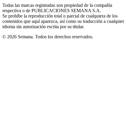
in
window
window
window
window
window
Todas las marcas registradas son propiedad de la compañía
new
respectiva o de PUBLICACIONES SEMANA S.A.
window
Se prohíbe la reproducción total o parcial de cualquiera de los
contenidos que aquí aparezca, así como su traducción a cualquier
idioma sin autorización escrita por su titular.
© 2026 Semana. Todos los derechos reservados.