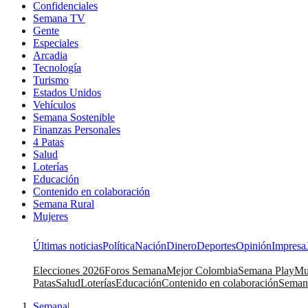
Confidenciales
Semana TV
Gente
Especiales
Arcadia
Tecnología
Turismo
Estados Unidos
Vehículos
Semana Sostenible
Finanzas Personales
4 Patas
Salud
Loterías
Educación
Contenido en colaboración
Semana Rural
Mujeres
Últimas noticias
Política
Nación
Dinero
Deportes
Opinión
Impresa
Elecciones 2026
Foros Semana
Mejor Colombia
Semana Play
Mu
Patas
Salud
Loterías
Educación
Contenido en colaboración
Seman
Semana
|