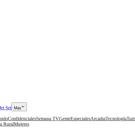
Jet Set
Más
ndo
Confidenciales
Semana TV
Gente
Especiales
Arcadia
Tecnología
Tur
a Rural
Mujeres