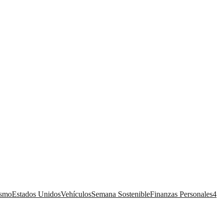
ismo
Estados Unidos
Vehículos
Semana Sostenible
Finanzas Personales
4