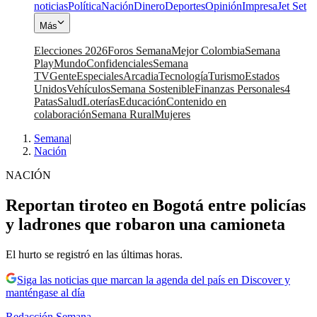
noticias
Política
Nación
Dinero
Deportes
Opinión
Impresa
Jet Set
Más
Elecciones 2026
Foros Semana
Mejor Colombia
Semana
Play
Mundo
Confidenciales
Semana
TV
Gente
Especiales
Arcadia
Tecnología
Turismo
Estados
Unidos
Vehículos
Semana Sostenible
Finanzas Personales
4
Patas
Salud
Loterías
Educación
Contenido en
colaboración
Semana Rural
Mujeres
Semana
|
Nación
NACIÓN
Reportan tiroteo en Bogotá entre policías
y ladrones que robaron una camioneta
El hurto se registró en las últimas horas.
Siga las noticias que marcan la agenda del país en Discover y
manténgase al día
Redacción Semana