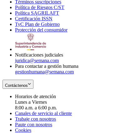
Términos suscripciones
new
Opens
in
Política de Riesgos C/ST
window
in
Opens
new
Política SAGRILAFT
Opens
new
in
window
Certificación ISSN
Opens
in
window
new
TyC Plan de Gobierno
in
new
Opens
window
Protección del consumidor
new
window
in
Opens
window
new
in
window
new
window
Notificaciones judiciales
juridica@semana.com
Para contactar a gestión humana
gestionhumana@semana.com
Contáctenos
Horarios de atención
Lunes a Viernes
8:00 a.m. a 6:00 p.m.
Canales de servicio al cliente
Trabaje con nosotros
Paute con nosotros
Cookies