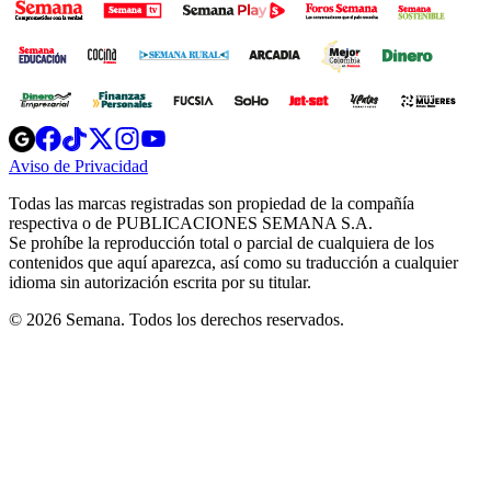
Opens
Opens
Opens
Opens
Opens
in
in
in
in
in
Aviso de Privacidad
Opens
new
new
new
new
new
in
window
window
window
window
window
Todas las marcas registradas son propiedad de la compañía
new
respectiva o de PUBLICACIONES SEMANA S.A.
window
Se prohíbe la reproducción total o parcial de cualquiera de los
contenidos que aquí aparezca, así como su traducción a cualquier
idioma sin autorización escrita por su titular.
© 2026 Semana. Todos los derechos reservados.