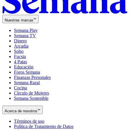
Nuestras marcas
Semana Play
Semana TV
Dinero
Arcadia
Soho
Opens
Fucsia
in
Opens
4 Patas
new
in
Educación
window
new
Foros Semana
window
Finanzas Personales
Semana Rural
Cocina
Círculo de Mujeres
Semana Sostenible
Acerca de nosotros
Términos de uso
Opens
Política de Tratamiento de Datos
in
Opens