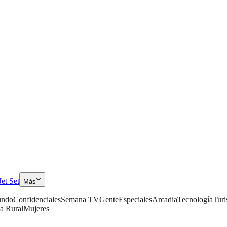
Jet Set
Más
ndo
Confidenciales
Semana TV
Gente
Especiales
Arcadia
Tecnología
Tur
a Rural
Mujeres