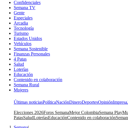
Confidenciales
Semana TV
Gente
Especiales
Arcadia
Tecnología
Turismo
Estados Unidos
Vehículos
Semana Sostenible
Finanzas Personales
4 Patas
Salud
Loterías
Educación
Contenido en colaboración
Semana Rural
Mujeres
Últimas noticias
Política
Nación
Dinero
Deportes
Opinión
Impresa
Elecciones 2026
Foros Semana
Mejor Colombia
Semana Play
Mu
Patas
Salud
Loterías
Educación
Contenido en colaboración
Seman
Semana
|