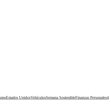
ismo
Estados Unidos
Vehículos
Semana Sostenible
Finanzas Personales
4