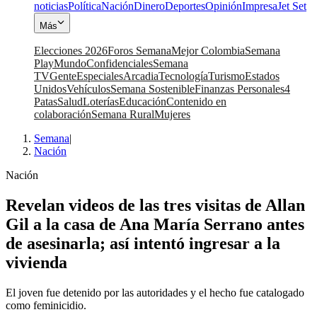
noticias
Política
Nación
Dinero
Deportes
Opinión
Impresa
Jet Set
Más
Elecciones 2026
Foros Semana
Mejor Colombia
Semana
Play
Mundo
Confidenciales
Semana
TV
Gente
Especiales
Arcadia
Tecnología
Turismo
Estados
Unidos
Vehículos
Semana Sostenible
Finanzas Personales
4
Patas
Salud
Loterías
Educación
Contenido en
colaboración
Semana Rural
Mujeres
Semana
|
Nación
Nación
Revelan videos de las tres visitas de Allan
Gil a la casa de Ana María Serrano antes
de asesinarla; así intentó ingresar a la
vivienda
El joven fue detenido por las autoridades y el hecho fue catalogado
como feminicidio.