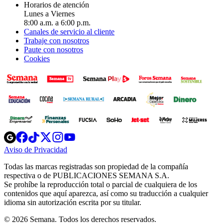
Horarios de atención
Lunes a Viernes
8:00 a.m. a 6:00 p.m.
Canales de servicio al cliente
Trabaje con nosotros
Paute con nosotros
Cookies
Opens
Opens
Opens
Opens
Opens
in
in
in
in
in
Aviso de Privacidad
Opens
new
new
new
new
new
in
window
window
window
window
window
Todas las marcas registradas son propiedad de la compañía
new
respectiva o de PUBLICACIONES SEMANA S.A.
window
Se prohíbe la reproducción total o parcial de cualquiera de los
contenidos que aquí aparezca, así como su traducción a cualquier
idioma sin autorización escrita por su titular.
© 2026 Semana. Todos los derechos reservados.