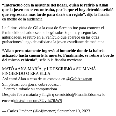
“Interactuó con la asistente del hogar, quien le refirió a Allan
que la joven no se encontraba, por lo que el hoy detenido señaló
que regresaría más tarde para darle un regalo”,
dijo la fiscalía
en medio de la audiencia.
La última visita de Gil a la casa de Serrano fue para cometer el
feminicidio; el adolescente llegó sobre 6 p. m. y, según las
autoridades, se retiró en el vehículo que aparece en las otras
grabaciones luego de asfixiar a la joven estudiante de medicina.
“Allan presuntamente ingresó al inmueble donde la habría
asfixiado hasta causarle la muerte. Finalmente, se retiró a bordo
del mismo vehículo”
, señaló la fiscalía mexicana.
MATÓ a ANA MARÍA, y LE ESCRIBIÓ a SU MAMÁ
FINGIENDO Q ERA ELLA
Así entró Alan a casa de su exnovia en
@GobAtizapan
Sin placas, con gorra, cubrebocas…
1º entró a robarle su computadora
Después fue a matarla y fingir q se suicidó
@FiscaliaEdomex
lo
encerró
pic.twitter.com/3Uvd47ikWS
— Carlos Jiménez (@c4jimenez)
September 19, 2023