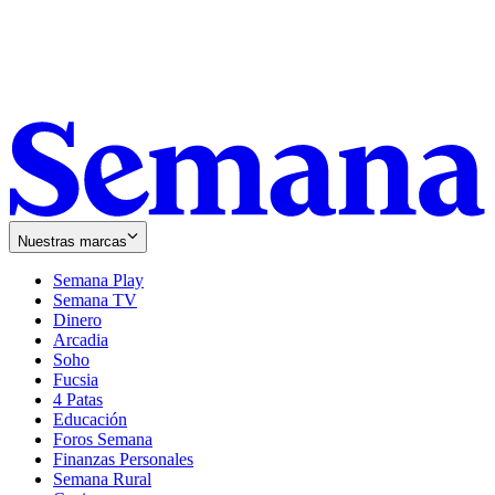
Nuestras marcas
Semana Play
Semana TV
Dinero
Arcadia
Soho
Opens
Fucsia
in
Opens
4 Patas
new
in
Educación
window
new
Foros Semana
window
Finanzas Personales
Semana Rural