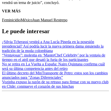
vendrá un tema de juicio”, concluyó.
VER MÁS
Feminicidio
México
Juan Manuel Restrepo
Le puede interesar
¿Silvia Tcherassi vestirá a Ana Lucía Pineda en la posesión
presidencial? Así podría lucir la nueva primera dama siguiendo la
tradición de la moda colombiana
“Ventajosas”: molestia en ‘MasterChef Celebrity’ por la ventaja de
tiempo en el atril que desató la furia de los participantes
No se retira en La Vuelta a España: Nairo Quintana confirma cuál
será su última competencia antes del retiro
El último decreto del MinTransporte de Petro: estos son los cambios
anunciados para “Zonas Diferenciales”
Vozinha expuso la razón de su retraso para firmar con su nuevo club
en Chile: conmueve el corazón de sus hinchas