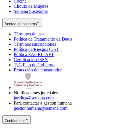
Cocina
Círculo de Mujeres
Semana Sostenible
Acerca de nosotros
Términos de uso
Opens
Política de Tratamiento de Datos
in
Opens
Términos suscripciones
new
Opens
in
Política de Riesgos C/ST
window
in
Opens
new
Política SAGRILAFT
Opens
new
in
window
Certificación ISSN
Opens
in
window
new
TyC Plan de Gobierno
in
new
Opens
window
Protección del consumidor
new
window
in
Opens
window
new
in
window
new
window
Notificaciones judiciales
juridica@semana.com
Para contactar a gestión humana
gestionhumana@semana.com
Contáctenos