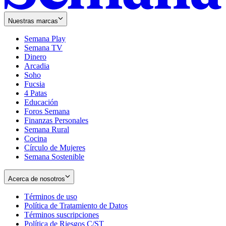
Nuestras marcas
Semana Play
Semana TV
Dinero
Arcadia
Soho
Opens
Fucsia
in
Opens
4 Patas
new
in
Educación
window
new
Foros Semana
window
Finanzas Personales
Semana Rural
Cocina
Círculo de Mujeres
Semana Sostenible
Acerca de nosotros
Términos de uso
Opens
Política de Tratamiento de Datos
in
Opens
Términos suscripciones
new
Opens
in
Política de Riesgos C/ST
window
in
Opens
new