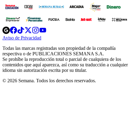
Opens
Opens
Opens
Opens
Opens
in
in
in
in
in
Aviso de Privacidad
Opens
new
new
new
new
new
in
window
window
window
window
window
Todas las marcas registradas son propiedad de la compañía
new
respectiva o de PUBLICACIONES SEMANA S.A.
window
Se prohíbe la reproducción total o parcial de cualquiera de los
contenidos que aquí aparezca, así como su traducción a cualquier
idioma sin autorización escrita por su titular.
© 2026 Semana. Todos los derechos reservados.