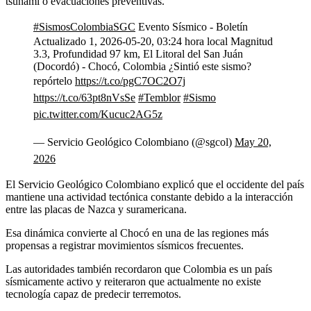
tsunami o evacuaciones preventivas.
#SismosColombiaSGC
Evento Sísmico - Boletín
Actualizado 1, 2026-05-20, 03:24 hora local Magnitud
3.3, Profundidad 97 km, El Litoral del San Juán
(Docordó) - Chocó, Colombia ¿Sintió este sismo?
repórtelo
https://t.co/pgC7OC2O7j
https://t.co/63pt8nVsSe
#Temblor
#Sismo
pic.twitter.com/Kucuc2AG5z
— Servicio Geológico Colombiano (@sgcol)
May 20,
2026
El Servicio Geológico Colombiano explicó que el occidente del país
mantiene una actividad tectónica constante debido a la interacción
entre las placas de Nazca y suramericana.
Esa dinámica convierte al Chocó en una de las regiones más
propensas a registrar movimientos sísmicos frecuentes.
Las autoridades también recordaron que Colombia es un país
sísmicamente activo y reiteraron que actualmente no existe
tecnología capaz de predecir terremotos.