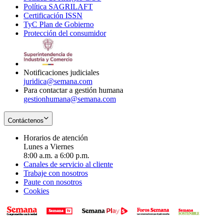
Política SAGRILAFT
Opens
new
in
window
Certificación ISSN
Opens
in
window
new
TyC Plan de Gobierno
in
new
Opens
window
Protección del consumidor
new
window
in
Opens
window
new
in
window
new
window
Notificaciones judiciales
juridica@semana.com
Para contactar a gestión humana
gestionhumana@semana.com
Contáctenos
Horarios de atención
Lunes a Viernes
8:00 a.m. a 6:00 p.m.
Canales de servicio al cliente
Trabaje con nosotros
Paute con nosotros
Cookies