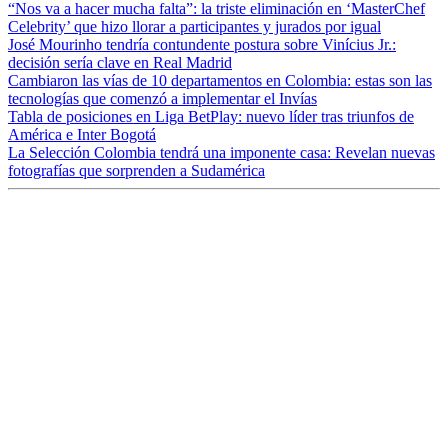
“Nos va a hacer mucha falta”: la triste eliminación en ‘MasterChef
Celebrity’ que hizo llorar a participantes y jurados por igual
José Mourinho tendría contundente postura sobre Vinícius Jr.:
decisión sería clave en Real Madrid
Cambiaron las vías de 10 departamentos en Colombia: estas son las
tecnologías que comenzó a implementar el Invías
Tabla de posiciones en Liga BetPlay: nuevo líder tras triunfos de
América e Inter Bogotá
La Selección Colombia tendrá una imponente casa: Revelan nuevas
fotografías que sorprenden a Sudamérica