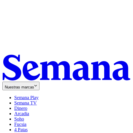
Nuestras marcas
Semana Play
Semana TV
Dinero
Arcadia
Soho
Opens
Fucsia
in
Opens
4 Patas
new
in