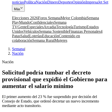
noticias
Política
Nación
Dinero
Deportes
Opinión
Impresa
Jet Set
Más
Elecciones 2026
Foros Semana
Mejor Colombia
Semana
Play
Mundo
Confidenciales
Semana
TV
Gente
Especiales
Arcadia
Tecnología
Turismo
Estados
Unidos
Vehículos
Semana Sostenible
Finanzas Personales
4
Patas
Salud
Loterías
Educación
Contenido en
colaboración
Semana Rural
Mujeres
Semana
|
Nación
Nación
Solicitud podría tumbar el decreto
provisional que expidió el Gobierno para
aumentar el salario mínimo
El primer aumento del 23 % fue suspendido por decisión del
Consejo de Estado, que ordenó decretar un nuevo incremento
mediante acto transitorio.