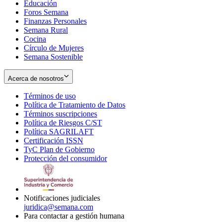
Educación
window
new
Foros Semana
window
Finanzas Personales
Semana Rural
Cocina
Círculo de Mujeres
Semana Sostenible
Acerca de nosotros
Términos de uso
Opens
Política de Tratamiento de Datos
in
Opens
Términos suscripciones
new
Opens
in
Política de Riesgos C/ST
window
in
Opens
new
Política SAGRILAFT
Opens
new
in
window
Certificación ISSN
Opens
in
window
new
TyC Plan de Gobierno
in
new
Opens
window
Protección del consumidor
new
window
in
Opens
window
new
in
window
new
window
Notificaciones judiciales
juridica@semana.com
Para contactar a gestión humana