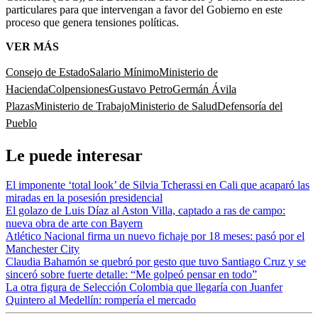
particulares para que intervengan a favor del Gobierno en este
proceso que genera tensiones políticas.
VER MÁS
Consejo de Estado
Salario Mínimo
Ministerio de
Hacienda
Colpensiones
Gustavo Petro
Germán Ávila
Plazas
Ministerio de Trabajo
Ministerio de Salud
Defensoría del
Pueblo
Le puede interesar
El imponente ‘total look’ de Silvia Tcherassi en Cali que acaparó las
miradas en la posesión presidencial
El golazo de Luis Díaz al Aston Villa, captado a ras de campo:
nueva obra de arte con Bayern
Atlético Nacional firma un nuevo fichaje por 18 meses: pasó por el
Manchester City
Claudia Bahamón se quebró por gesto que tuvo Santiago Cruz y se
sinceró sobre fuerte detalle: “Me golpeó pensar en todo”
La otra figura de Selección Colombia que llegaría con Juanfer
Quintero al Medellín: rompería el mercado