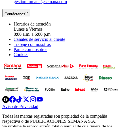
gestionhumana@semana.com
Contáctenos
Horarios de atención
Lunes a Viernes
8:00 a.m. a 6:00 p.m.
Canales de servicio al cliente
Trabaje con nosotros
Paute con nosotros
Cookies
Opens
Opens
Opens
Opens
Opens
in
in
in
in
in
Aviso de Privacidad
Opens
new
new
new
new
new
in
window
window
window
window
window
Todas las marcas registradas son propiedad de la compañía
new
respectiva o de PUBLICACIONES SEMANA S.A.
window
Se prohíbe la reproducción total o parcial de cualquiera de los