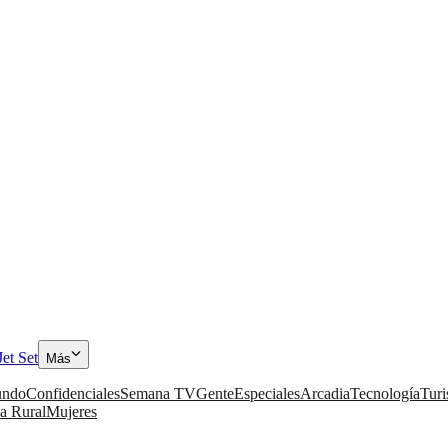
Jet Set
Más
ndo
Confidenciales
Semana TV
Gente
Especiales
Arcadia
Tecnología
Tur
a Rural
Mujeres