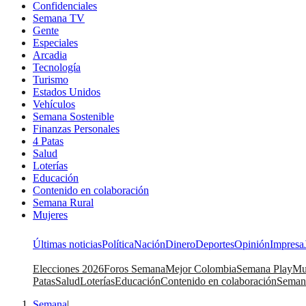
Confidenciales
Semana TV
Gente
Especiales
Arcadia
Tecnología
Turismo
Estados Unidos
Vehículos
Semana Sostenible
Finanzas Personales
4 Patas
Salud
Loterías
Educación
Contenido en colaboración
Semana Rural
Mujeres
Últimas noticias
Política
Nación
Dinero
Deportes
Opinión
Impresa
Elecciones 2026
Foros Semana
Mejor Colombia
Semana Play
Mu
Patas
Salud
Loterías
Educación
Contenido en colaboración
Seman
Semana
|