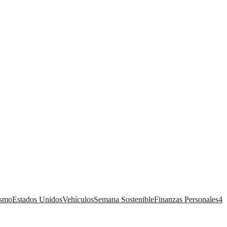
ismo
Estados Unidos
Vehículos
Semana Sostenible
Finanzas Personales
4