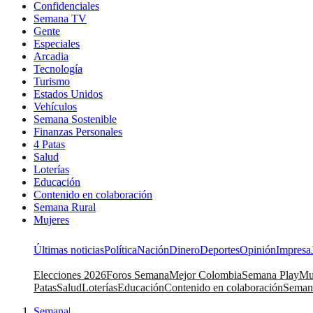
Confidenciales
Semana TV
Gente
Especiales
Arcadia
Tecnología
Turismo
Estados Unidos
Vehículos
Semana Sostenible
Finanzas Personales
4 Patas
Salud
Loterías
Educación
Contenido en colaboración
Semana Rural
Mujeres
Últimas noticias
Política
Nación
Dinero
Deportes
Opinión
Impresa
Elecciones 2026
Foros Semana
Mejor Colombia
Semana Play
Mu
Patas
Salud
Loterías
Educación
Contenido en colaboración
Seman
Semana
|