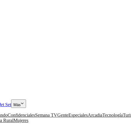
Jet Set
Más
ndo
Confidenciales
Semana TV
Gente
Especiales
Arcadia
Tecnología
Tur
a Rural
Mujeres