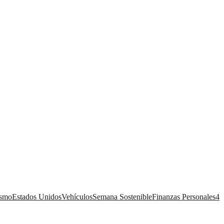
ismo
Estados Unidos
Vehículos
Semana Sostenible
Finanzas Personales
4