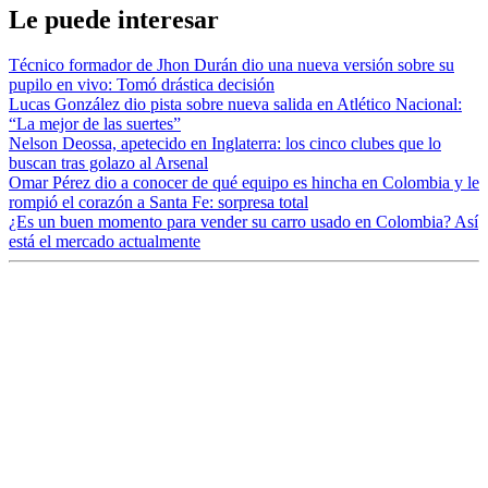
Le puede interesar
Técnico formador de Jhon Durán dio una nueva versión sobre su
pupilo en vivo: Tomó drástica decisión
Lucas González dio pista sobre nueva salida en Atlético Nacional:
“La mejor de las suertes”
Nelson Deossa, apetecido en Inglaterra: los cinco clubes que lo
buscan tras golazo al Arsenal
Omar Pérez dio a conocer de qué equipo es hincha en Colombia y le
rompió el corazón a Santa Fe: sorpresa total
¿Es un buen momento para vender su carro usado en Colombia? Así
está el mercado actualmente