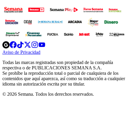
Opens
Opens
Opens
Opens
Opens
in
in
in
in
in
Aviso de Privacidad
Opens
new
new
new
new
new
in
window
window
window
window
window
Todas las marcas registradas son propiedad de la compañía
new
respectiva o de PUBLICACIONES SEMANA S.A.
window
Se prohíbe la reproducción total o parcial de cualquiera de los
contenidos que aquí aparezca, así como su traducción a cualquier
idioma sin autorización escrita por su titular.
© 2026 Semana. Todos los derechos reservados.