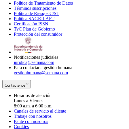
Política de Tratamiento de Datos
in
Opens
Términos suscripciones
new
Opens
in
Política de Riesgos C/ST
window
in
Opens
new
Política SAGRILAFT
Opens
new
in
window
Certificación ISSN
Opens
in
window
new
TyC Plan de Gobierno
in
new
Opens
window
Protección del consumidor
new
window
in
Opens
window
new
in
window
new
window
Notificaciones judiciales
juridica@semana.com
Para contactar a gestión humana
gestionhumana@semana.com
Contáctenos
Horarios de atención
Lunes a Viernes
8:00 a.m. a 6:00 p.m.
Canales de servicio al cliente
Trabaje con nosotros
Paute con nosotros
Cookies