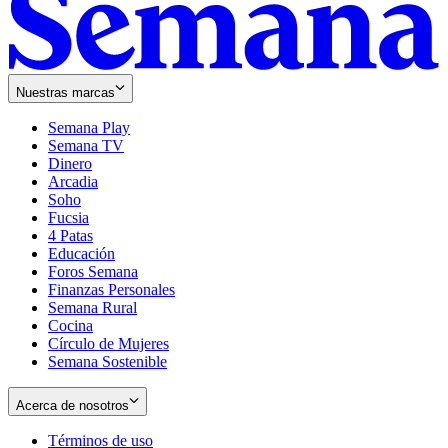
Nuestras marcas
Semana Play
Semana TV
Dinero
Arcadia
Soho
Opens
Fucsia
in
Opens
4 Patas
new
in
Educación
window
new
Foros Semana
window
Finanzas Personales
Semana Rural
Cocina
Círculo de Mujeres
Semana Sostenible
Acerca de nosotros
Términos de uso
Opens