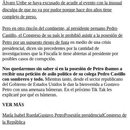
Álvaro Uribe se haya excusado de acudir al evento con la inusual
disculpa de que no va por pudor porque hace dos años tiene
complejo de preso.
Pero en otro rincón del continente, al presidente peruano Pedro
Castillo, el Congreso de su país le prohibió asistir a la posesión de
Petro por un supuesto riesgo de fuga
en medio de una crisis
presidencial, dicen sin precedentes por la cantidad de
investigaciones que la Fiscalía le tiene abiertas al presidente por
posibles casos de corrupción.
Nos quedaremos sin saber si en la posesión de Petro íbamos a
recibir una petición de asilo político de su colega Pedro Castillo
con sombrero y todo.
Mientras tanto, desde el sector republicano
del Gobierno de Estados Unidos le dan la bienvenida a Gustavo
Petro con una amenaza búmeran. En el próximo Tik Tak les
explicaré por qué es búmeran.
VER MÁS
María Isabel Rueda
Gustavo Petro
Posesión presidencial
Congreso de
la República