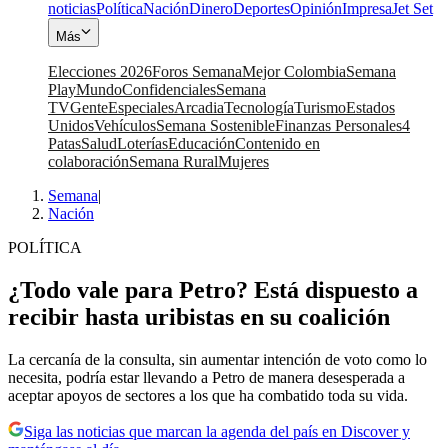
noticias
Política
Nación
Dinero
Deportes
Opinión
Impresa
Jet Set
Más
Elecciones 2026
Foros Semana
Mejor Colombia
Semana
Play
Mundo
Confidenciales
Semana
TV
Gente
Especiales
Arcadia
Tecnología
Turismo
Estados
Unidos
Vehículos
Semana Sostenible
Finanzas Personales
4
Patas
Salud
Loterías
Educación
Contenido en
colaboración
Semana Rural
Mujeres
Semana
|
Nación
POLÍTICA
¿Todo vale para Petro? Está dispuesto a
recibir hasta uribistas en su coalición
La cercanía de la consulta, sin aumentar intención de voto como lo
necesita, podría estar llevando a Petro de manera desesperada a
aceptar apoyos de sectores a los que ha combatido toda su vida.
Siga las noticias que marcan la agenda del país en Discover y