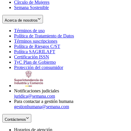
Círculo de Mujeres
Semana Sostenible
Acerca de nosotros
Términos de uso
Opens
Política de Tratamiento de Datos
in
Opens
Términos suscripciones
new
Opens
in
Política de Riesgos C/ST
window
in
Opens
new
Política SAGRILAFT
Opens
new
in
window
Certificación ISSN
Opens
in
window
new
TyC Plan de Gobierno
in
new
Opens
window
Protección del consumidor
new
window
in
Opens
window
new
in
window
new
window
Notificaciones judiciales
juridica@semana.com
Para contactar a gestión humana
gestionhumana@semana.com
Contáctenos
Horarios de atención