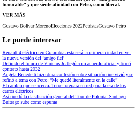
honorable” y que siente afinidad con Petro, como liberal.
VER MÁS
Gustavo Bolívar Moreno
Elecciones 2022
Petristas
Gustavo Petro
Le puede interesar
Renault 4 eléctrico en Colombia: esta será la primera ciudad en ver
la nueva versión del ‘amigo fiel’
Definido el futuro de Vinicius Jr: llegó a un acuerdo oficial y firmó
contrato hasta 2032
Ángela Benedetti hizo dura confesión sobre situación que vivió y se
refirió a tema con Petro: “Me quedé literalmente en la calle”
El cambio que se acerca: Terpel prepara su red para la era de los
carros eléctricos
Así quedó la clasificación general del Tour de Polonia: Santiago
Buitrago sube como espuma