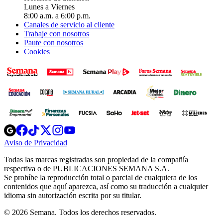
Lunes a Viernes
8:00 a.m. a 6:00 p.m.
Canales de servicio al cliente
Trabaje con nosotros
Paute con nosotros
Cookies
Opens
Opens
Opens
Opens
Opens
in
in
in
in
in
Aviso de Privacidad
Opens
new
new
new
new
new
in
window
window
window
window
window
Todas las marcas registradas son propiedad de la compañía
new
respectiva o de PUBLICACIONES SEMANA S.A.
window
Se prohíbe la reproducción total o parcial de cualquiera de los
contenidos que aquí aparezca, así como su traducción a cualquier
idioma sin autorización escrita por su titular.
© 2026 Semana. Todos los derechos reservados.