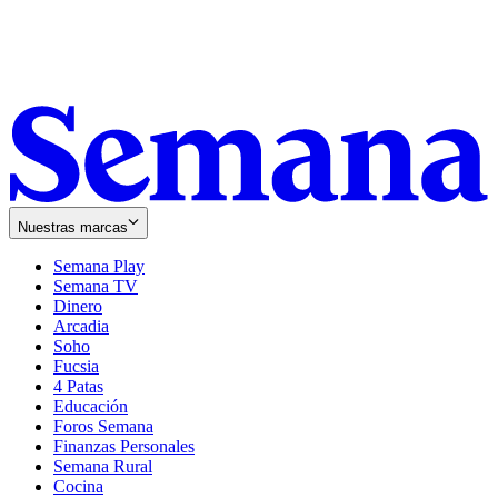
Nuestras marcas
Semana Play
Semana TV
Dinero
Arcadia
Soho
Opens
Fucsia
in
Opens
4 Patas
new
in
Educación
window
new
Foros Semana
window
Finanzas Personales
Semana Rural
Cocina