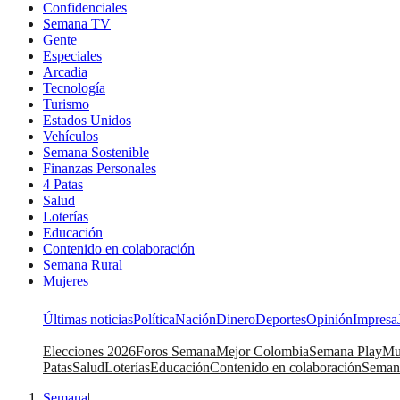
Confidenciales
Semana TV
Gente
Especiales
Arcadia
Tecnología
Turismo
Estados Unidos
Vehículos
Semana Sostenible
Finanzas Personales
4 Patas
Salud
Loterías
Educación
Contenido en colaboración
Semana Rural
Mujeres
Últimas noticias
Política
Nación
Dinero
Deportes
Opinión
Impresa
Elecciones 2026
Foros Semana
Mejor Colombia
Semana Play
Mu
Patas
Salud
Loterías
Educación
Contenido en colaboración
Seman
Semana
|