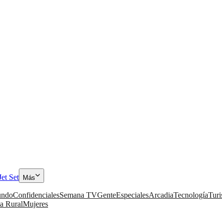
Jet Set
Más
ndo
Confidenciales
Semana TV
Gente
Especiales
Arcadia
Tecnología
Tur
a Rural
Mujeres