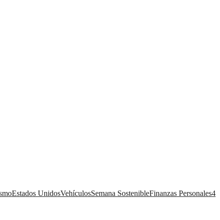
ismo
Estados Unidos
Vehículos
Semana Sostenible
Finanzas Personales
4