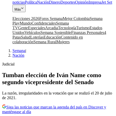
noticias
Política
Nación
Dinero
Deportes
Opinión
Impresa
Jet Set
Más
Elecciones 2026
Foros Semana
Mejor Colombia
Semana
Play
Mundo
Confidenciales
Semana
TV
Gente
Especiales
Arcadia
Tecnología
Turismo
Estados
Unidos
Vehículos
Semana Sostenible
Finanzas Personales
4
Patas
Salud
Loterías
Educación
Contenido en
colaboración
Semana Rural
Mujeres
Semana
|
Nación
Judicial
Tumban elección de Iván Name como
segundo vicepresidente del Senado
La razón, irregularidades en la votación que se realizó el 20 de julio
de 2021.
Siga las noticias que marcan la agenda del país en Discover y
manténgase al día