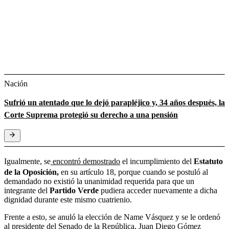
Nación
Sufrió un atentado que lo dejó parapléjico y, 34 años después, la
Corte Suprema protegió su derecho a una pensión
Igualmente, se
encontró demostrado
el incumplimiento del
Estatuto
de la Oposición,
en su artículo 18, porque cuando se postuló al
demandado no existió la unanimidad requerida para que un
integrante del
Partido Verde
pudiera acceder nuevamente a dicha
dignidad durante este mismo cuatrienio.
Frente a esto, se anuló la elección de Name Vásquez y se le ordenó
al presidente del Senado de la República, Juan Diego Gómez