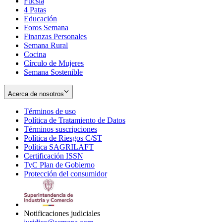
Fucsia
in
Opens
4 Patas
new
in
Educación
window
new
Foros Semana
window
Finanzas Personales
Semana Rural
Cocina
Círculo de Mujeres
Semana Sostenible
Acerca de nosotros
Términos de uso
Opens
Política de Tratamiento de Datos
in
Opens
Términos suscripciones
new
Opens
in
Política de Riesgos C/ST
window
in
Opens
new
Política SAGRILAFT
Opens
new
in
window
Certificación ISSN
Opens
in
window
new
TyC Plan de Gobierno
in
new
Opens
window
Protección del consumidor
new
window
in
Opens
window
new
in
window
new
window
Notificaciones judiciales