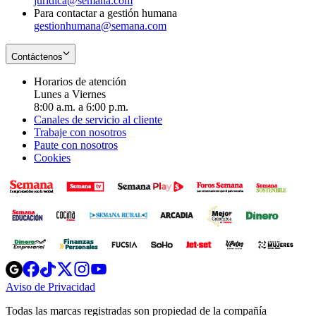
juridica@semana.com
Para contactar a gestión humana
gestionhumana@semana.com
Contáctenos
Horarios de atención
Lunes a Viernes
8:00 a.m. a 6:00 p.m.
Canales de servicio al cliente
Trabaje con nosotros
Paute con nosotros
Cookies
Opens
Opens
Opens
Opens
Opens
in
in
in
in
in
Aviso de Privacidad
Opens
new
new
new
new
new
in
window
window
window
window
window
Todas las marcas registradas son propiedad de la compañía
new