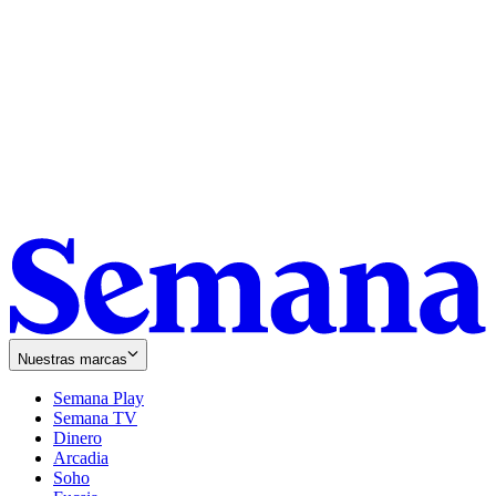
Nuestras marcas
Semana Play
Semana TV
Dinero
Arcadia
Soho
Opens