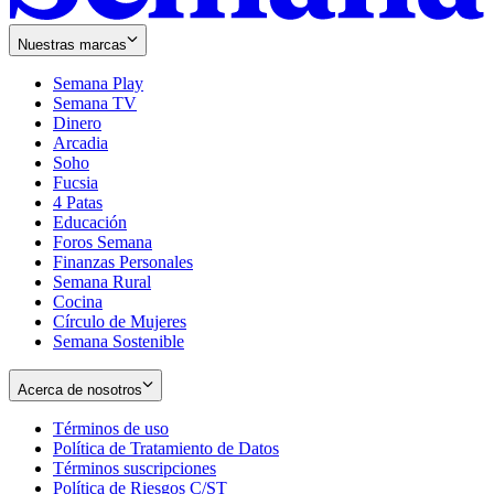
Nuestras marcas
Semana Play
Semana TV
Dinero
Arcadia
Soho
Opens
Fucsia
in
Opens
4 Patas
new
in
Educación
window
new
Foros Semana
window
Finanzas Personales
Semana Rural
Cocina
Círculo de Mujeres
Semana Sostenible
Acerca de nosotros
Términos de uso
Opens
Política de Tratamiento de Datos
in
Opens
Términos suscripciones
new
Opens
in
Política de Riesgos C/ST
window
in
Opens
new