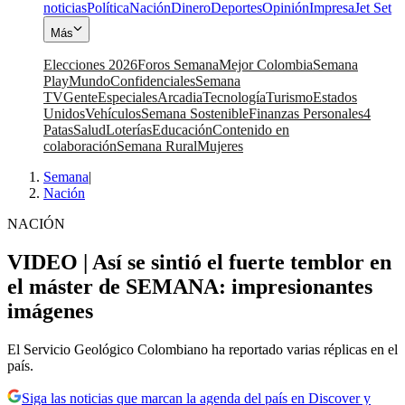
noticias
Política
Nación
Dinero
Deportes
Opinión
Impresa
Jet Set
Más
Elecciones 2026
Foros Semana
Mejor Colombia
Semana
Play
Mundo
Confidenciales
Semana
TV
Gente
Especiales
Arcadia
Tecnología
Turismo
Estados
Unidos
Vehículos
Semana Sostenible
Finanzas Personales
4
Patas
Salud
Loterías
Educación
Contenido en
colaboración
Semana Rural
Mujeres
Semana
|
Nación
NACIÓN
VIDEO | Así se sintió el fuerte temblor en
el máster de SEMANA: impresionantes
imágenes
El Servicio Geológico Colombiano ha reportado varias réplicas en el
país.
Siga las noticias que marcan la agenda del país en Discover y