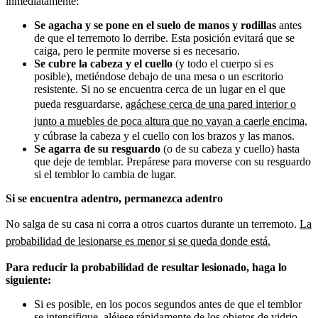
inmediatamente:
Se agacha y se pone en el suelo de manos y rodillas
antes
de que el terremoto lo derribe. Esta posición evitará que se
caiga, pero le permite moverse si es necesario.
Se cubre la cabeza y el cuello
(y todo el cuerpo si es
posible), metiéndose debajo de una mesa o un escritorio
resistente. Si no se encuentra cerca de un lugar en el que
pueda resguardarse,
agáchese cerca de una pared interior o
junto a muebles de poca altura que no vayan a caerle encima,
y cúbrase la cabeza y el cuello con los brazos y las manos.
Se agarra de su resguardo
(o de su cabeza y cuello) hasta
que deje de temblar. Prepárese para moverse con su resguardo
si el temblor lo cambia de lugar.
Si se encuentra adentro, permanezca adentro
No salga de su casa ni corra a otros cuartos durante un terremoto.
La
probabilidad de lesionarse es menor si se queda donde está.
Para reducir la probabilidad de resultar lesionado, haga lo
siguiente:
Si es posible, en los pocos segundos antes de que el temblor
se intensifique, aléjese rápidamente de los objetos de vidrio,