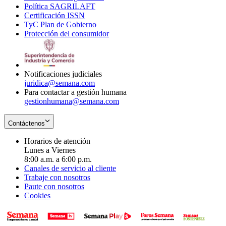
Política SAGRILAFT
Opens
new
in
window
Certificación ISSN
Opens
in
window
new
TyC Plan de Gobierno
in
new
Opens
window
Protección del consumidor
new
window
in
Opens
window
new
in
window
new
window
Notificaciones judiciales
juridica@semana.com
Para contactar a gestión humana
gestionhumana@semana.com
Contáctenos
Horarios de atención
Lunes a Viernes
8:00 a.m. a 6:00 p.m.
Canales de servicio al cliente
Trabaje con nosotros
Paute con nosotros
Cookies