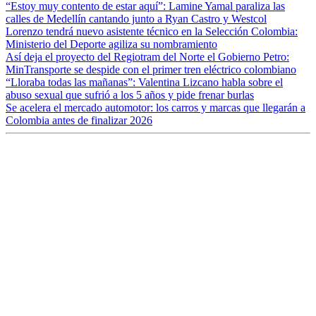
“Estoy muy contento de estar aquí”: Lamine Yamal paraliza las
calles de Medellín cantando junto a Ryan Castro y Westcol
Lorenzo tendrá nuevo asistente técnico en la Selección Colombia:
Ministerio del Deporte agiliza su nombramiento
Así deja el proyecto del Regiotram del Norte el Gobierno Petro:
MinTransporte se despide con el primer tren eléctrico colombiano
“Lloraba todas las mañanas”: Valentina Lizcano habla sobre el
abuso sexual que sufrió a los 5 años y pide frenar burlas
Se acelera el mercado automotor: los carros y marcas que llegarán a
Colombia antes de finalizar 2026