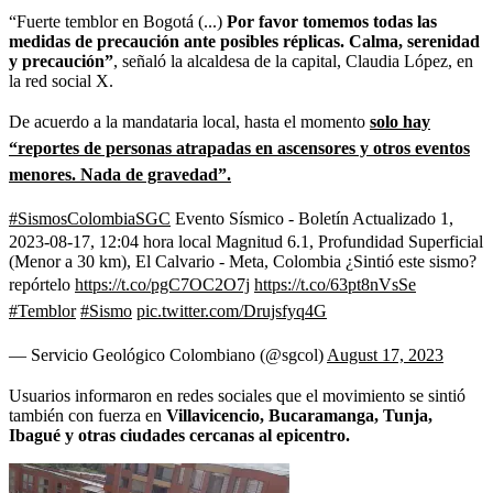
“Fuerte temblor en Bogotá (...)
Por favor tomemos todas las
medidas de precaución ante posibles réplicas. Calma, serenidad
y precaución”
, señaló la alcaldesa de la capital, Claudia López, en
la red social X.
De acuerdo a la mandataria local, hasta el momento
solo hay
“reportes de personas atrapadas en ascensores y otros eventos
menores. Nada de gravedad”.
#SismosColombiaSGC
Evento Sísmico - Boletín Actualizado 1,
2023-08-17, 12:04 hora local Magnitud 6.1, Profundidad Superficial
(Menor a 30 km), El Calvario - Meta, Colombia ¿Sintió este sismo?
repórtelo
https://t.co/pgC7OC2O7j
https://t.co/63pt8nVsSe
#Temblor
#Sismo
pic.twitter.com/Drujsfyq4G
— Servicio Geológico Colombiano (@sgcol)
August 17, 2023
Usuarios informaron en redes sociales que el movimiento se sintió
también con fuerza en
Villavicencio, Bucaramanga, Tunja,
Ibagué y otras ciudades cercanas al epicentro.