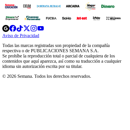
Opens
Opens
Opens
Opens
Opens
in
in
in
in
in
Aviso de Privacidad
Opens
new
new
new
new
new
in
window
window
window
window
window
Todas las marcas registradas son propiedad de la compañía
new
respectiva o de PUBLICACIONES SEMANA S.A.
window
Se prohíbe la reproducción total o parcial de cualquiera de los
contenidos que aquí aparezca, así como su traducción a cualquier
idioma sin autorización escrita por su titular.
© 2026 Semana. Todos los derechos reservados.