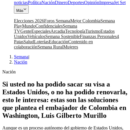
noticias
Política
Nación
Dinero
Deportes
Opinión
Impresa
Jet Set
Más
Elecciones 2026
Foros Semana
Mejor Colombia
Semana
Play
Mundo
Confidenciales
Semana
TV
Gente
Especiales
Arcadia
Tecnología
Turismo
Estados
Unidos
Vehículos
Semana Sostenible
Finanzas Personales
4
Patas
Salud
Loterías
Educación
Contenido en
colaboración
Semana Rural
Mujeres
Semana
|
Nación
Nación
Si usted no ha podido sacar su visa a
Estados Unidos, o no ha podido renovarla,
esto le interesa: estas son las soluciones
que plantea el embajador de Colombia en
Washington, Luis Gilberto Murillo
Aunque es un proceso autónomo del gobierno de Estados Unidos,