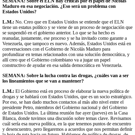
SEMANA: Sobre el ELN hay críticas por el papel de Nicolás
Maduro en esa negociación. ¿Eso será un problema con
Estados Unidos?
L.M.:
No. Creo que en Estados Unidos se entiende que el ELN
tiene un estatus político y se viene de un proceso de negociación que
se suspendió en el gobierno anterior. Lo que se ha hecho es
reanudar, justamente, ese proceso y se ha invitado como garante a
Venezuela, que tampoco es nuevo. Además, Estados Unidos está en
conversaciones con el Gobierno de Nicolás Maduro para
profundizar en temas relacionados con una solución democrática, y
allí creo que el Gobierno colombiano va a jugar un papel
constructivo de ayudar en esa salida democrática en Venezuela.
SEMANA: Sobre la lucha contra las drogas, ¿cuáles van a ser
los lineamientos que se van a mantener?
L.M.:
El Gobierno está en proceso de elaborar la nueva política de
drogas y se hablará con Estados Unidos, que es un socio estratégico.
Por eso, se han dado muchos contactos al más alto nivel entre el
presidente Petro, miembros del Gobierno nacional y del Gobierno
de Estados Unidos. La última reunión fue ayer (jueves) en la Casa
Blanca, donde tuvimos una discusión sobre temas clave. Revisamos
cuál sería esa nueva política, en la que tenemos puntos de encuentro
y desencuentro, pero llegaremos a acuerdos que nos permitan definir
la hoja de ruta hacia un futuro. Hablamos de política de drogas, de