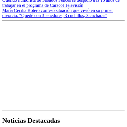
Querido humorista de Sábados Felices se despidió tras 15 años de
trabajar en el programa de Caracol Televisión
María Cecilia Botero confesó situación que vivió en su primer
divorcio: “Quedé con 3 tenedores, 3 cuchillos, 3 cucharas”
Noticias Destacadas