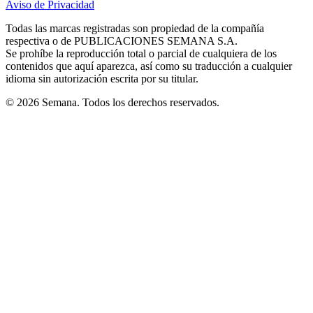
Aviso de Privacidad
Opens
new
new
new
new
new
in
window
window
window
window
window
Todas las marcas registradas son propiedad de la compañía
new
respectiva o de PUBLICACIONES SEMANA S.A.
window
Se prohíbe la reproducción total o parcial de cualquiera de los
contenidos que aquí aparezca, así como su traducción a cualquier
idioma sin autorización escrita por su titular.
© 2026 Semana. Todos los derechos reservados.