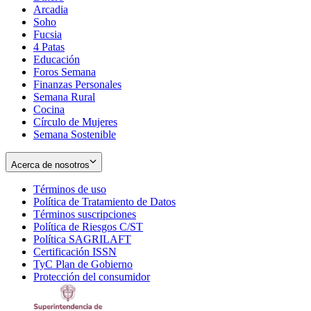
Arcadia
Soho
Opens
Fucsia
in
Opens
4 Patas
new
in
Educación
window
new
Foros Semana
window
Finanzas Personales
Semana Rural
Cocina
Círculo de Mujeres
Semana Sostenible
Acerca de nosotros
Términos de uso
Opens
Política de Tratamiento de Datos
in
Opens
Términos suscripciones
new
Opens
in
Política de Riesgos C/ST
window
in
Opens
new
Política SAGRILAFT
Opens
new
in
window
Certificación ISSN
Opens
in
window
new
TyC Plan de Gobierno
in
new
Opens
window
Protección del consumidor
new
window
in
Opens
window
new
in
window
new