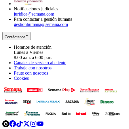
window
Notificaciones judiciales
juridica@semana.com
Para contactar a gestión humana
gestionhumana@semana.com
Contáctenos
Horarios de atención
Lunes a Viernes
8:00 a.m. a 6:00 p.m.
Canales de servicio al cliente
Trabaje con nosotros
Paute con nosotros
Cookies
Opens
Opens
Opens
Opens
Opens
in
in
in
in
in