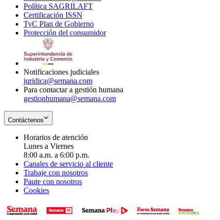
Política SAGRILAFT
Opens
new
in
window
Certificación ISSN
Opens
in
window
new
TyC Plan de Gobierno
in
new
Opens
window
Protección del consumidor
new
window
in
Opens
window
new
in
window
new
window
Notificaciones judiciales
juridica@semana.com
Para contactar a gestión humana
gestionhumana@semana.com
Contáctenos
Horarios de atención
Lunes a Viernes
8:00 a.m. a 6:00 p.m.
Canales de servicio al cliente
Trabaje con nosotros
Paute con nosotros
Cookies