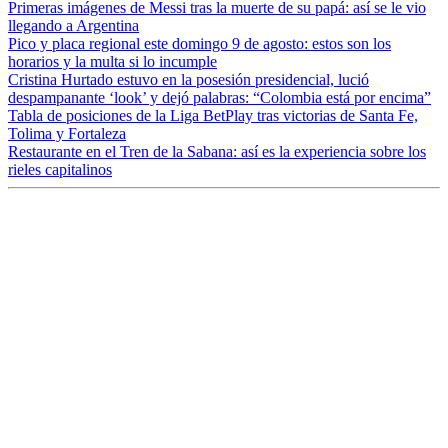
Primeras imágenes de Messi tras la muerte de su papá: así se le vio
llegando a Argentina
Pico y placa regional este domingo 9 de agosto: estos son los
horarios y la multa si lo incumple
Cristina Hurtado estuvo en la posesión presidencial, lució
despampanante ‘look’ y dejó palabras: “Colombia está por encima”
Tabla de posiciones de la Liga BetPlay tras victorias de Santa Fe,
Tolima y Fortaleza
Restaurante en el Tren de la Sabana: así es la experiencia sobre los
rieles capitalinos