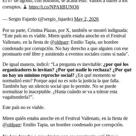
El 07 de agosto, con nosotros, se acaba esto. Vamos a barrer a los
corruptos. 🧹
https://t.co/NPAItBUNO6
— Sergio Fajardo (@sergio_fajardo)
May 2, 2026
Por su parte, Cristina Plazas, por X, también se mostró indignada:
“Este país no es viable. Miren quién estaba anoche en el Festival
Vallenato, en la fiesta de
@oldparr
: Emilio Tapia, un hombre
condenado por corrupción. No hay derecho a que alguien con ese
prontuario esté libre y asistiendo a eventos sociales como si nada".
De igual manera, indicó: “La pregunta es inevitable:
¿por qué los
organizadores lo invitan? ¿Por qué nadie lo rechaza? ¿Por qué
no hay un mínimo reproche social?
¿En qué momento se
normalizó esto? Porque aquí no es solo la justicia la que falla.
También hay un silencio social que lo permite. No se puede
normalizar lo inaceptable. ¿Hasta cuándo se va a tolerar esta
vagabundería?”.
Este país no es viable.
Miren quién estaba anoche en el Festival Vallenato, en la fiesta de
@oldparr
: Emilio Tapia, un hombre condenado por corrupción.