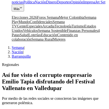
noticias
Política
Nación
Dinero
Deportes
Opinión
Impresa
Jet Set
Más
Elecciones 2026
Foros Semana
Mejor Colombia
Semana
Play
Mundo
Confidenciales
Semana
TV
Gente
Especiales
Arcadia
Tecnología
Turismo
Estados
Unidos
Vehículos
Semana Sostenible
Finanzas Personales
4
Patas
Salud
Loterías
Educación
Contenido en
colaboración
Semana Rural
Mujeres
Semana
|
Nación
|
Barranquilla
Regionales
Así fue visto el corrupto empresario
Emilio Tapia disfrutando del Festival
Vallenato en Valledupar
Por medio de las redes sociales se conocieron las imágenes que
generaron polémica.