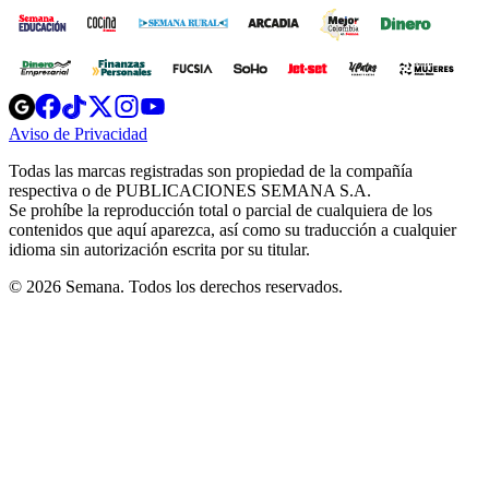
Opens
Opens
Opens
Opens
Opens
in
in
in
in
in
Aviso de Privacidad
Opens
new
new
new
new
new
in
window
window
window
window
window
Todas las marcas registradas son propiedad de la compañía
new
respectiva o de PUBLICACIONES SEMANA S.A.
window
Se prohíbe la reproducción total o parcial de cualquiera de los
contenidos que aquí aparezca, así como su traducción a cualquier
idioma sin autorización escrita por su titular.
© 2026 Semana. Todos los derechos reservados.