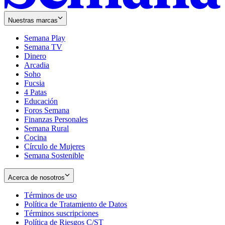
Nuestras marcas
Semana Play
Semana TV
Dinero
Arcadia
Soho
Opens
Fucsia
in
Opens
4 Patas
new
in
Educación
window
new
Foros Semana
window
Finanzas Personales
Semana Rural
Cocina
Círculo de Mujeres
Semana Sostenible
Acerca de nosotros
Términos de uso
Opens
Política de Tratamiento de Datos
in
Opens
Términos suscripciones
new
Opens
in
Política de Riesgos C/ST
window
in
Opens
new