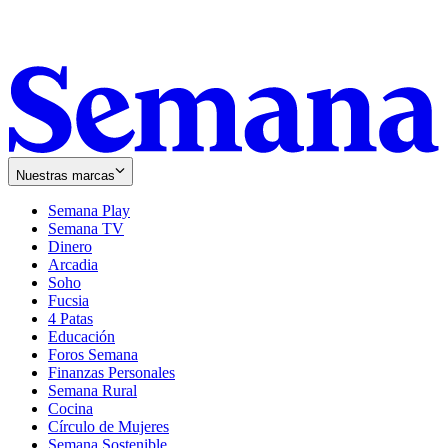
Nuestras marcas
Semana Play
Semana TV
Dinero
Arcadia
Soho
Opens
Fucsia
in
Opens
4 Patas
new
in
Educación
window
new
Foros Semana
window
Finanzas Personales
Semana Rural
Cocina
Círculo de Mujeres
Semana Sostenible