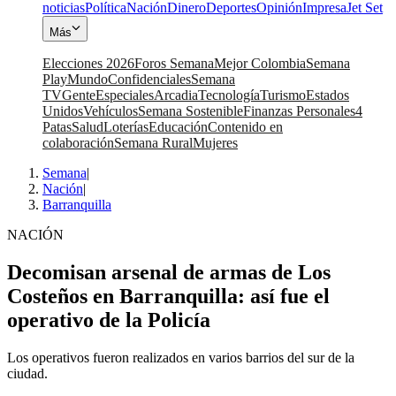
noticias
Política
Nación
Dinero
Deportes
Opinión
Impresa
Jet Set
Más
Elecciones 2026
Foros Semana
Mejor Colombia
Semana
Play
Mundo
Confidenciales
Semana
TV
Gente
Especiales
Arcadia
Tecnología
Turismo
Estados
Unidos
Vehículos
Semana Sostenible
Finanzas Personales
4
Patas
Salud
Loterías
Educación
Contenido en
colaboración
Semana Rural
Mujeres
Semana
|
Nación
|
Barranquilla
NACIÓN
Decomisan arsenal de armas de Los
Costeños en Barranquilla: así fue el
operativo de la Policía
Los operativos fueron realizados en varios barrios del sur de la
ciudad.