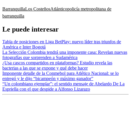
Barranquilla
Los Costeños
Atlántico
policía metropolitana de
barranquilla
Le puede interesar
Tabla de posiciones en Liga BetPlay: nuevo líder tras triunfos de
América e Inter Bogotá
La Selección Colombia tendrá una imponente casa: Revelan nuevas
fotografías que sorprenden a Sudamérica
¿Usa cascos compartidos en plataformas? Estudio revela las
bacterias a las que se expone y qué debe hacer
Imponente detalle de la Conmebol para Atlético Nacional: se lo
entregó y le dijo “bicampeón y máximo ganador”
“Un colombiano ejemplar”: el sentido mensaje de Abelardo De La
Espriella con el que despide a Alfonso Lizarazo