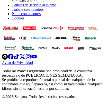
8:00 a.m. a 6:00 p.m.
Canales de servicio al cliente
Trabaje con nosotros
Paute con nosotros
Cookies
Opens
Opens
Opens
Opens
Opens
in
in
in
in
in
Aviso de Privacidad
Opens
new
new
new
new
new
in
window
window
window
window
window
Todas las marcas registradas son propiedad de la compañía
new
respectiva o de PUBLICACIONES SEMANA S.A.
window
Se prohíbe la reproducción total o parcial de cualquiera de los
contenidos que aquí aparezca, así como su traducción a cualquier
idioma sin autorización escrita por su titular.
© 2026 Semana. Todos los derechos reservados.