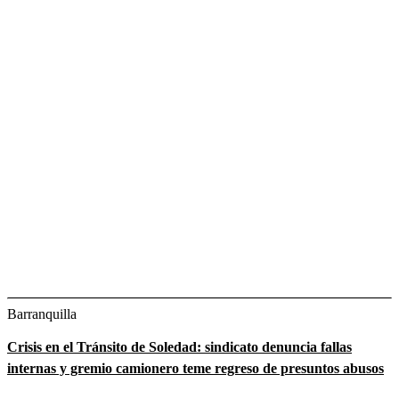
Barranquilla
Crisis en el Tránsito de Soledad: sindicato denuncia fallas
internas y gremio camionero teme regreso de presuntos abusos