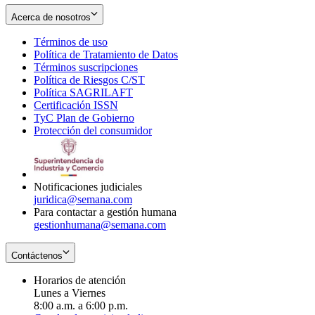
Acerca de nosotros
Términos de uso
Opens
Política de Tratamiento de Datos
in
Opens
Términos suscripciones
new
Opens
in
Política de Riesgos C/ST
window
in
Opens
new
Política SAGRILAFT
Opens
new
in
window
Certificación ISSN
Opens
in
window
new
TyC Plan de Gobierno
in
new
Opens
window
Protección del consumidor
new
window
in
Opens
window
new
in
window
new
window
Notificaciones judiciales
juridica@semana.com
Para contactar a gestión humana
gestionhumana@semana.com
Contáctenos
Horarios de atención
Lunes a Viernes
8:00 a.m. a 6:00 p.m.