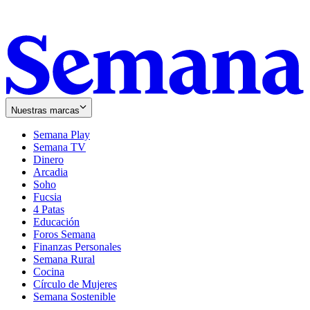
Nuestras marcas
Semana Play
Semana TV
Dinero
Arcadia
Soho
Opens
Fucsia
in
Opens
4 Patas
new
in
Educación
window
new
Foros Semana
window
Finanzas Personales
Semana Rural
Cocina
Círculo de Mujeres
Semana Sostenible