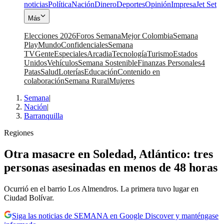
noticias
Política
Nación
Dinero
Deportes
Opinión
Impresa
Jet Set
Más
Elecciones 2026
Foros Semana
Mejor Colombia
Semana
Play
Mundo
Confidenciales
Semana
TV
Gente
Especiales
Arcadia
Tecnología
Turismo
Estados
Unidos
Vehículos
Semana Sostenible
Finanzas Personales
4
Patas
Salud
Loterías
Educación
Contenido en
colaboración
Semana Rural
Mujeres
Semana
|
Nación
|
Barranquilla
Regiones
Otra masacre en Soledad, Atlántico: tres
personas asesinadas en menos de 48 horas
Ocurrió en el barrio Los Almendros. La primera tuvo lugar en
Ciudad Bolívar.
Siga las noticias de SEMANA en Google Discover y manténgase