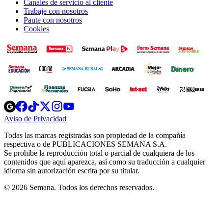
Canales de servicio al cliente
Trabaje con nosotros
Paute con nosotros
Cookies
Opens
Opens
Opens
Opens
Opens
in
in
in
in
in
Aviso de Privacidad
Opens
new
new
new
new
new
in
window
window
window
window
window
Todas las marcas registradas son propiedad de la compañía
new
respectiva o de PUBLICACIONES SEMANA S.A.
window
Se prohíbe la reproducción total o parcial de cualquiera de los
contenidos que aquí aparezca, así como su traducción a cualquier
idioma sin autorización escrita por su titular.
© 2026 Semana. Todos los derechos reservados.