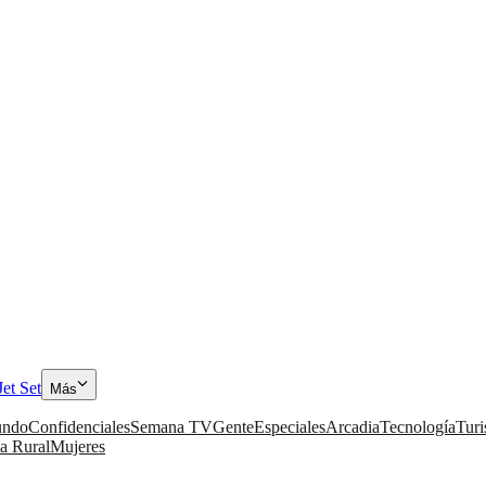
Jet Set
Más
ndo
Confidenciales
Semana TV
Gente
Especiales
Arcadia
Tecnología
Tur
a Rural
Mujeres