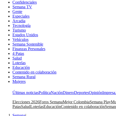
Confidenciales
Semana TV
Gente
Especiales
Arcadia
Tecnología
Turismo
Estados Unidos
Vehículos
Semana Sostenible
Finanzas Personales
4 Patas
Salud
Loterías
Educación
Contenido en colaboración
Semana Rural
Mujeres
Últimas noticias
Política
Nación
Dinero
Deportes
Opinión
Impresa
Elecciones 2026
Foros Semana
Mejor Colombia
Semana Play
Mu
Patas
Salud
Loterías
Educación
Contenido en colaboración
Seman
Semana
|