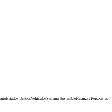
ismo
Estados Unidos
Vehículos
Semana Sostenible
Finanzas Personales
4