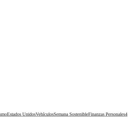
ismo
Estados Unidos
Vehículos
Semana Sostenible
Finanzas Personales
4