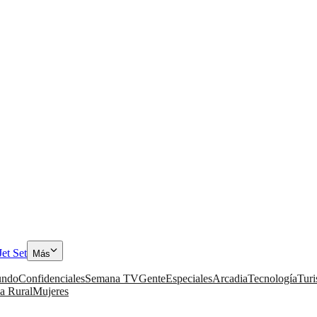
Jet Set
Más
ndo
Confidenciales
Semana TV
Gente
Especiales
Arcadia
Tecnología
Tur
a Rural
Mujeres