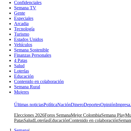
Confidenciales
Semana TV
Gente
Especiales
Arcadia
Tecnología
Turismo
Estados Unidos
Vehículos
Semana Sostenible
Finanzas Personales
4 Patas
Salud
Loterías
Educación
Contenido en colaboración
Semana Rural
Mujeres
Últimas noticias
Política
Nación
Dinero
Deportes
Opinión
Impresa
Elecciones 2026
Foros Semana
Mejor Colombia
Semana Play
Mu
Patas
Salud
Loterías
Educación
Contenido en colaboración
Seman
Semana
|