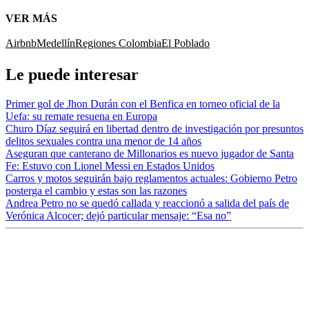
VER MÁS
Airbnb
Medellín
Regiones Colombia
El Poblado
Le puede interesar
Primer gol de Jhon Durán con el Benfica en torneo oficial de la
Uefa: su remate resuena en Europa
Churo Díaz seguirá en libertad dentro de investigación por presuntos
delitos sexuales contra una menor de 14 años
Aseguran que canterano de Millonarios es nuevo jugador de Santa
Fe: Estuvo con Lionel Messi en Estados Unidos
Carros y motos seguirán bajo reglamentos actuales: Gobierno Petro
posterga el cambio y estas son las razones
Andrea Petro no se quedó callada y reaccionó a salida del país de
Verónica Alcocer; dejó particular mensaje: “Esa no”