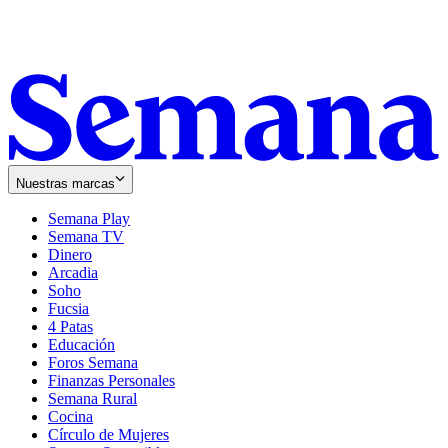
Nuestras marcas
Semana Play
Semana TV
Dinero
Arcadia
Soho
Opens
Fucsia
in
Opens
4 Patas
new
in
Educación
window
new
Foros Semana
window
Finanzas Personales
Semana Rural
Cocina
Círculo de Mujeres