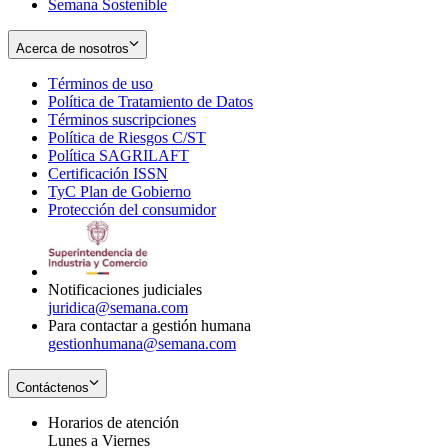
Semana Sostenible
Acerca de nosotros
Términos de uso
Opens
Política de Tratamiento de Datos
in
Opens
Términos suscripciones
new
Opens
in
Política de Riesgos C/ST
window
in
Opens
new
Política SAGRILAFT
Opens
new
in
window
Certificación ISSN
Opens
in
window
new
TyC Plan de Gobierno
in
new
Opens
window
Protección del consumidor
new
window
in
Opens
window
new
in
window
new
window
Notificaciones judiciales
juridica@semana.com
Para contactar a gestión humana
gestionhumana@semana.com
Contáctenos
Horarios de atención
Lunes a Viernes