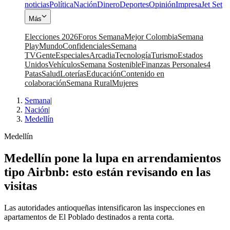
noticias
Política
Nación
Dinero
Deportes
Opinión
Impresa
Jet Set
Más
Elecciones 2026
Foros Semana
Mejor Colombia
Semana
Play
Mundo
Confidenciales
Semana
TV
Gente
Especiales
Arcadia
Tecnología
Turismo
Estados
Unidos
Vehículos
Semana Sostenible
Finanzas Personales
4
Patas
Salud
Loterías
Educación
Contenido en
colaboración
Semana Rural
Mujeres
Semana
|
Nación
|
Medellín
Medellín
Medellín pone la lupa en arrendamientos
tipo Airbnb: esto están revisando en las
visitas
Las autoridades antioqueñas intensificaron las inspecciones en
apartamentos de El Poblado destinados a renta corta.