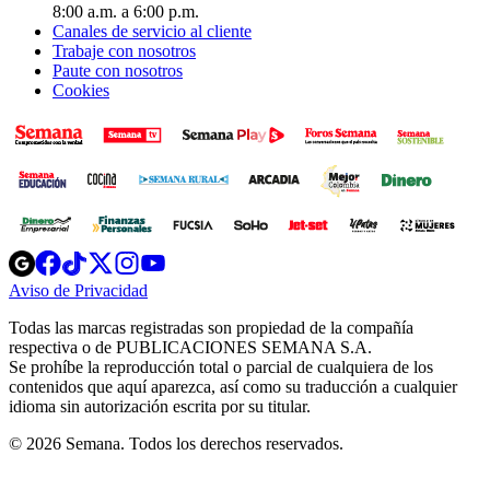
8:00 a.m. a 6:00 p.m.
Canales de servicio al cliente
Trabaje con nosotros
Paute con nosotros
Cookies
Opens
Opens
Opens
Opens
Opens
in
in
in
in
in
Aviso de Privacidad
Opens
new
new
new
new
new
in
window
window
window
window
window
Todas las marcas registradas son propiedad de la compañía
new
respectiva o de PUBLICACIONES SEMANA S.A.
window
Se prohíbe la reproducción total o parcial de cualquiera de los
contenidos que aquí aparezca, así como su traducción a cualquier
idioma sin autorización escrita por su titular.
© 2026 Semana. Todos los derechos reservados.