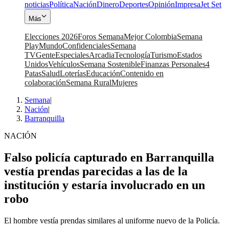
noticias
Política
Nación
Dinero
Deportes
Opinión
Impresa
Jet Set
Más
Elecciones 2026
Foros Semana
Mejor Colombia
Semana
Play
Mundo
Confidenciales
Semana
TV
Gente
Especiales
Arcadia
Tecnología
Turismo
Estados
Unidos
Vehículos
Semana Sostenible
Finanzas Personales
4
Patas
Salud
Loterías
Educación
Contenido en
colaboración
Semana Rural
Mujeres
Semana
|
Nación
|
Barranquilla
NACIÓN
Falso policía capturado en Barranquilla
vestía prendas parecidas a las de la
institución y estaría involucrado en un
robo
El hombre vestía prendas similares al uniforme nuevo de la Policía.