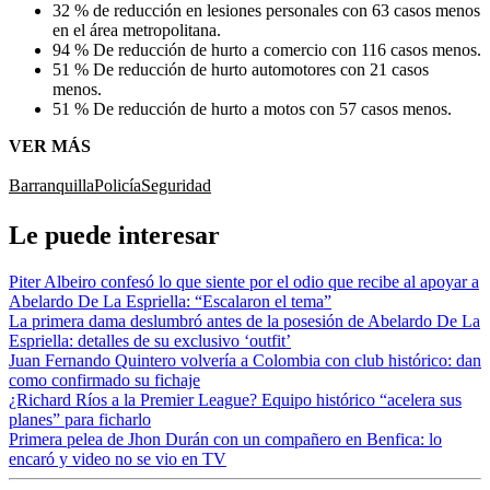
32 % de reducción en lesiones personales con 63 casos menos
en el área metropolitana.
94 % De reducción de hurto a comercio con 116 casos menos.
51 % De reducción de hurto automotores con 21 casos
menos.
51 % De reducción de hurto a motos con 57 casos menos.
VER MÁS
Barranquilla
Policía
Seguridad
Le puede interesar
Piter Albeiro confesó lo que siente por el odio que recibe al apoyar a
Abelardo De La Espriella: “Escalaron el tema”
La primera dama deslumbró antes de la posesión de Abelardo De La
Espriella: detalles de su exclusivo ‘outfit’
Juan Fernando Quintero volvería a Colombia con club histórico: dan
como confirmado su fichaje
¿Richard Ríos a la Premier League? Equipo histórico “acelera sus
planes” para ficharlo
Primera pelea de Jhon Durán con un compañero en Benfica: lo
encaró y video no se vio en TV