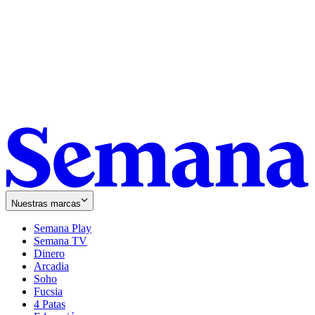
Nuestras marcas
Semana Play
Semana TV
Dinero
Arcadia
Soho
Opens
Fucsia
in
Opens
4 Patas
new
in