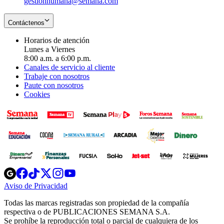
gestionhumana@semana.com
Contáctenos
Horarios de atención
Lunes a Viernes
8:00 a.m. a 6:00 p.m.
Canales de servicio al cliente
Trabaje con nosotros
Paute con nosotros
Cookies
Opens
Opens
Opens
Opens
Opens
in
in
in
in
in
Aviso de Privacidad
Opens
new
new
new
new
new
in
window
window
window
window
window
Todas las marcas registradas son propiedad de la compañía
new
respectiva o de PUBLICACIONES SEMANA S.A.
window
Se prohíbe la reproducción total o parcial de cualquiera de los