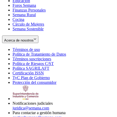
Educación
window
new
Foros Semana
window
Finanzas Personales
Semana Rural
Cocina
Círculo de Mujeres
Semana Sostenible
Acerca de nosotros
Términos de uso
Opens
Política de Tratamiento de Datos
in
Opens
Términos suscripciones
new
Opens
in
Política de Riesgos C/ST
window
in
Opens
new
Política SAGRILAFT
Opens
new
in
window
Certificación ISSN
Opens
in
window
new
TyC Plan de Gobierno
in
new
Opens
window
Protección del consumidor
new
window
in
Opens
window
new
in
window
new
window
Notificaciones judiciales
juridica@semana.com
Para contactar a gestión humana