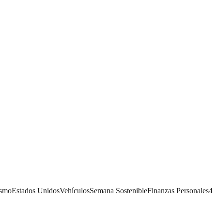
ismo
Estados Unidos
Vehículos
Semana Sostenible
Finanzas Personales
4