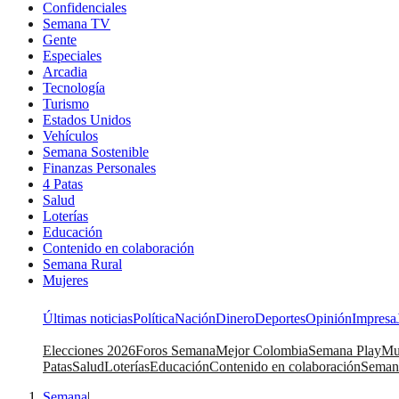
Confidenciales
Semana TV
Gente
Especiales
Arcadia
Tecnología
Turismo
Estados Unidos
Vehículos
Semana Sostenible
Finanzas Personales
4 Patas
Salud
Loterías
Educación
Contenido en colaboración
Semana Rural
Mujeres
Últimas noticias
Política
Nación
Dinero
Deportes
Opinión
Impresa
Elecciones 2026
Foros Semana
Mejor Colombia
Semana Play
Mu
Patas
Salud
Loterías
Educación
Contenido en colaboración
Seman
Semana
|