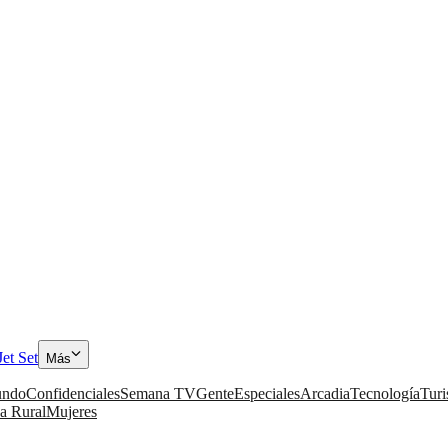
Jet Set
Más
ndo
Confidenciales
Semana TV
Gente
Especiales
Arcadia
Tecnología
Tur
a Rural
Mujeres