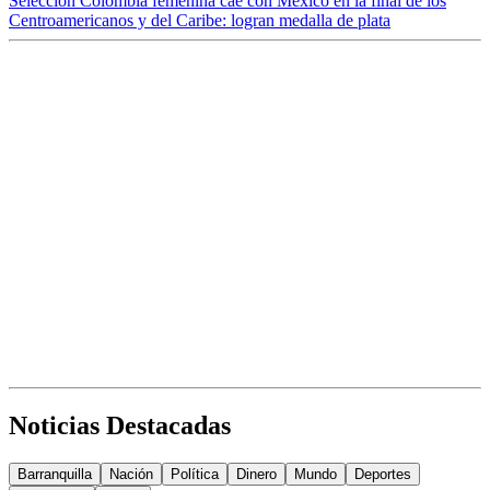
Selección Colombia femenina cae con México en la final de los
Centroamericanos y del Caribe: logran medalla de plata
Noticias Destacadas
Barranquilla
Nación
Política
Dinero
Mundo
Deportes