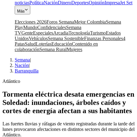
noticias
Política
Nación
Dinero
Deportes
Opinión
Impresa
Jet Set
Más
Elecciones 2026
Foros Semana
Mejor Colombia
Semana
Play
Mundo
Confidenciales
Semana
TV
Gente
Especiales
Arcadia
Tecnología
Turismo
Estados
Unidos
Vehículos
Semana Sostenible
Finanzas Personales
4
Patas
Salud
Loterías
Educación
Contenido en
colaboración
Semana Rural
Mujeres
Semana
|
Nación
|
Barranquilla
Atlántico
Tormenta eléctrica desata emergencias en
Soledad: inundaciones, árboles caídos y
cortes de energía afectan a sus habitantes
Las fuertes lluvias y ráfagas de viento registradas durante la tarde del
lunes provocaron afectaciones en distintos sectores del municipio del
Atlántico.