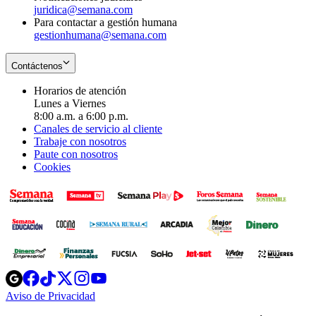
juridica@semana.com
Para contactar a gestión humana
gestionhumana@semana.com
Contáctenos
Horarios de atención
Lunes a Viernes
8:00 a.m. a 6:00 p.m.
Canales de servicio al cliente
Trabaje con nosotros
Paute con nosotros
Cookies
Opens
Opens
Opens
Opens
Opens
in
in
in
in
in
Aviso de Privacidad
Opens
new
new
new
new
new
in
window
window
window
window
window