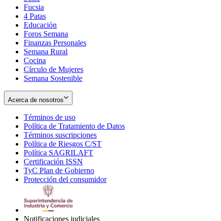
Fucsia
in
Opens
4 Patas
new
in
Educación
window
new
Foros Semana
window
Finanzas Personales
Semana Rural
Cocina
Círculo de Mujeres
Semana Sostenible
Acerca de nosotros
Términos de uso
Opens
Política de Tratamiento de Datos
in
Opens
Términos suscripciones
new
Opens
in
Política de Riesgos C/ST
window
in
Opens
new
Política SAGRILAFT
Opens
new
in
window
Certificación ISSN
Opens
in
window
new
TyC Plan de Gobierno
in
new
Opens
window
Protección del consumidor
new
window
in
Opens
window
new
in
window
new
window
Notificaciones judiciales